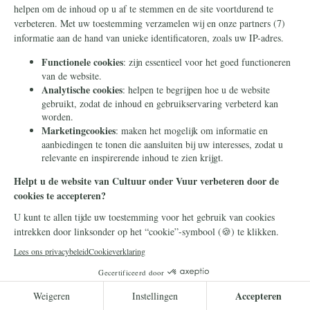
Immigratie
4 juli 2025
Hoop gloort: komt dankzij
Frans Timmermans het
strengste asielbeleid er dan
toch?
Na een chaotische week heeft de Tweede
Kamer wetten aangenomen die het
asielbeleid strenger maken. Onbedoeld met
de hulp van Frans Timmermans.
Lees meer