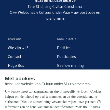
NL38 ABNA 0426 8919 29
T.n.v. Stichting Civitas Christiana
O.v.v. Webdonatie Cultuur onder Vuur + uw postcode en
huisnummer
Over ons
Kom in actie
Wie zijn wij?
Petities
Contact
Publicaties
Hugo Bos
Geef uw mening
Onze successen
Ontvang de nieuwsbrief
Steun ons
Info
Nieuwsbrief
Contact
Eenmalig
Ontvang onze Telegram-