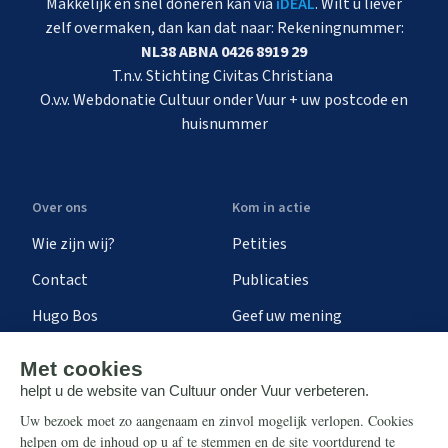
Makkelijk en snel doneren kan via
iDEAL
. Wilt u liever
zelf overmaken, dan kan dat naar: Rekeningnummer:
NL38 ABNA 0426 8919 29
T.n.v. Stichting Civitas Christiana
O.v.v. Webdonatie Cultuur onder Vuur + uw postcode en
huisnummer
Over ons
Kom in actie
Wie zijn wij?
Petities
Contact
Publicaties
Hugo Bos
Geef uw mening
Onze successen
Ontvang de nieuwsbrief
Steun ons
Info