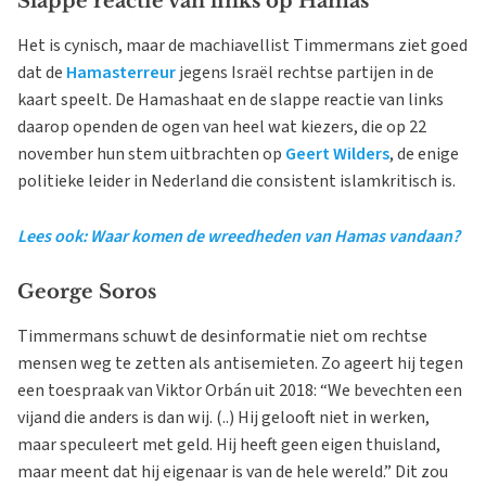
Slappe reactie van links op Hamas
Het is cynisch, maar de machiavellist Timmermans ziet goed
dat de
Hamasterreur
jegens Israël rechtse partijen in de
kaart speelt. De Hamashaat en de slappe reactie van links
daarop openden de ogen van heel wat kiezers, die op 22
november hun stem uitbrachten op
Geert Wilders
, de enige
politieke leider in Nederland die consistent islamkritisch is.
Lees ook: Waar komen de wreedheden van Hamas vandaan?
George Soros
Timmermans schuwt de desinformatie niet om rechtse
mensen weg te zetten als antisemieten. Zo ageert hij tegen
een toespraak van Viktor Orbán uit 2018: “We bevechten een
vijand die anders is dan wij. (..) Hij gelooft niet in werken,
maar speculeert met geld. Hij heeft geen eigen thuisland,
maar meent dat hij eigenaar is van de hele wereld.” Dit zou