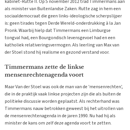
kabinet-Rutte II. Op 5 november 2012 trad Timmermans aan
als minister van Buitenlandse Zaken. Rutte zag in hem een
sociaaldemocraat die geen links-ideologische scherpslijper
is: geen tirades tegen Derde Wereld-onderdrukking à la Jan
Pronk. Waarbij hielp dat Timmermans een Limburgse
tongval had, een Bourgondisch levensgevoel had en een
katholiek relativeringsvermogen. Als leerling van Max van
der Stoel stond hij realisme en gezond verstand voor.
Timmermans zette de linkse
mensenrechtenagenda voort
Maar Van der Stoel was ook de man van de 'mensenrechten',
die in de praktijk vaak linkse projecten zijn die als buiten de
politieke discussie worden geplaatst. Als rechterhand was
Timmermans nauw betrokken geweest bij het uitrollen van
de mensenrechtenagenda in de jaren 1990. Nu had hij als
minister de kans om zelf deze agenda voort te zetten.