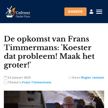
DONEER
De opkomst van Frans
Timmermans: 'Koester
dat probleem! Maak het
groter!'
13 januari 2024
Door:
Rogier Janssen
Thema's:
Frans Timmermans