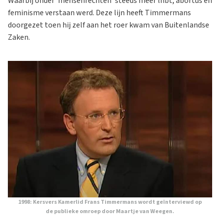
Waarbij onder 'mensenrechten' steeds meer lhbt, abortus en
feminisme verstaan werd. Deze lijn heeft Timmermans
doorgezet toen hij zelf aan het roer kwam van Buitenlandse
Zaken.
1998: Kersvers Kamerlid Frans Timmermans wordt geïnterviewd op
de publieke omroep door Maartje van Weegen.