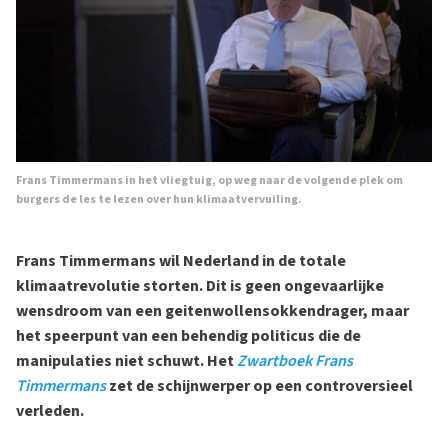
Frans Timmermans in het vliegtuig, op weg naar de volgende plek om
burgers de les te lezen over hun klimaatvervuiling.
Frans Timmermans wil Nederland in de totale
klimaatrevolutie storten. Dit is geen ongevaarlijke
wensdroom van een geitenwollensokkendrager, maar
het speerpunt van een behendig politicus die de
manipulaties niet schuwt. Het
Zwartboek Frans
Timmermans
zet de schijnwerper op een controversieel
verleden.