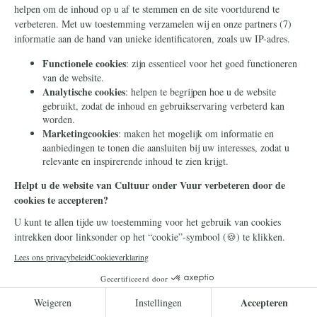
Mis niks in de strijd om ons
prachtige Nederland – schrijf u
in voor de nieuwsbrief.
Zorg dat u geen enkel belangrijk artikel mist.
Versturen
U kunt onze Nederlandse cultuur
redden! Doneer nu.
Makkelijk en snel doneren kan via
iDEAL
. Wilt u liever