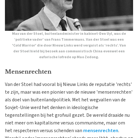
Max van der Stoel, buitenlandminister in kabinet-Den Uyl, was de
‘politieke vader’ van Frans Timmermans. Van der Stoel was een
'Cold Warrior' die door Nieuw Links werd verguist als ‘rechts’. Van
der Stoel hield bij bezoek aan communistisch China evenwel een
euforische lofrede op Mao Zedong.
Mensenrechten
Van der Stoel had vooral bij Nieuw Links de reputatie 'rechts'
te zijn, maar was een pionier van de nieuwe 'mensenrechten'
als doel van buitenlandpolitiek. Met het wegvallen van de
Sovjet-Unie werd het denken in ideologische
tegenstellingen bij het grofvuil gezet. De wereld draaide nu
niet meer om kapitalisme versus communisme, maar om
het respecteren versus schenden van
mensenrechten
.