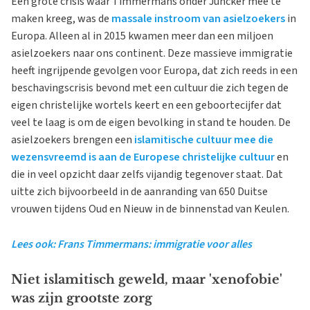
Een grote crisis waar Timmermans onder Juncker mee te
maken kreeg, was de
massale instroom van asielzoekers
in
Europa. Alleen al in 2015 kwamen meer dan een miljoen
asielzoekers naar ons continent. Deze massieve immigratie
heeft ingrijpende gevolgen voor Europa, dat zich reeds in een
beschavingscrisis bevond met een cultuur die zich tegen de
eigen christelijke wortels keert en een geboortecijfer dat
veel te laag is om de eigen bevolking in stand te houden. De
asielzoekers brengen een
islamitische cultuur mee die
wezensvreemd is aan de Europese christelijke cultuur
en
die in veel opzicht daar zelfs vijandig tegenover staat. Dat
uitte zich bijvoorbeeld in de aanranding van 650 Duitse
vrouwen tijdens Oud en Nieuw in de binnenstad van Keulen.
Lees ook: Frans Timmermans: immigratie voor alles
Niet islamitisch geweld, maar 'xenofobie'
was zijn grootste zorg