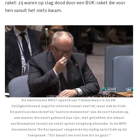
raket: zij waren op slag dood door een BUK-raket die voor
hen vanuit het niets kwam.
De emotionele MH17-speech van Timmermans in de VN-
Veiligheidsraad oogstte internationaal veel lof, maar ook kritiek:
De politicus beschreef de 'laatste momenten' van de inzittenden op
een manier die nooit gebeurd kan zijn, met geliefden die elkaar
vastklampten terwijl de raket op het vliegtuig afsnelde. In de NPO-
documentaire 'De Europeaan' reageerde hij nijdig op kritiek op de
toespraak: "Dit bevalt me niet hoe dit nu gaat."