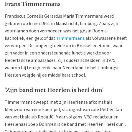
Frans Timmermans
Franciscus Cornelis Gerardus Maria Timmermans werd
geboren op 6 mei 1961 in Maastricht, Limburg. Zoals zijn
voornamen doen vermoeden was het gezin Rooms-
katholiek, een geloof dat
Timmermans
als volwassene heeft
verworpen. De jongen groeide op in Brussel en Rome, waar
zijn vader in een ondersteunende functie werkte voor
Nederlandse ambassades. Zijn ouders scheidden in 1975,
waarop hij terugkeerde naar Nederland. In het Limburgse
Heerlen volgde hij de middelbare school.
'Zijn band met Heerlen is heel dun'
Timmermans dweept met zijn Heerlense afkomst als
kleinzoon van een koempel, stamgast van café Pelt en fan
van voetbalclub Roda JC. Maar volgens
NRC
-redacteur en
Heerlenaar Joep Dohmen is de band met Heerlen "heel dun".
"Timmermans kandideert zich op het terras van zijn