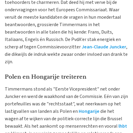
toehoorders te charmeren. Dat deed hij met verve bij de
ondervragingen voor het Europees Commissariaat. Waar
veruit de meeste kandidaten de vragen in hun moedertaal
beantwoorden, grossierde Timmermans in het
beantwoorden in alle talen die hij kende: Frans, Duits,
Italiaans, Engels én Russisch. De PvdA'er stak energiek en
scherp af tegen Commissievoorzitter
Jean-Claude Juncker
,
die dikwijls de indruk wekte zwaar onder invloed van drank te
zijn.
Polen en Hongarije treiteren
Timmermans stond als "Eerste Vicepresident" net onder
Juncker en werd de waakhond van de Commissie. Eén van zijn
portefeuilles was de "rechtsstaat", wat neerkwam op het
lastigvallen van landen als Polen en
Hongarije
die het
wagen af te wijken van de politiek-correcte lijn die Brussel
bewaakt. Als het aankomt op mensenrechten en vooral
lhbt