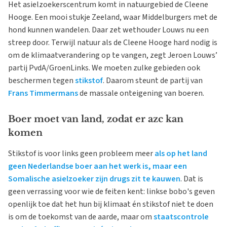
Het asielzoekerscentrum komt in natuurgebied de Cleene
Hooge. Een mooi stukje Zeeland, waar Middelburgers met de
hond kunnen wandelen. Daar zet wethouder Louws nu een
streep door. Terwijl natuur als de Cleene Hooge hard nodig is
om de klimaatverandering op te vangen, zegt Jeroen Louws’
partij PvdA/GroenLinks. We moeten zulke gebieden ook
beschermen tegen
stikstof
. Daarom steunt de partij van
Frans Timmermans
de massale onteigening van boeren.
Boer moet van land, zodat er azc kan
komen
Stikstof is voor links geen probleem meer
als op het land
geen Nederlandse boer aan het werk is, maar een
Somalische asielzoeker zijn drugs zit te kauwen
. Dat is
geen verrassing voor wie de feiten kent: linkse bobo's geven
openlijk toe dat het hun bij klimaat én stikstof niet te doen
is om de toekomst van de aarde, maar om
staatscontrole