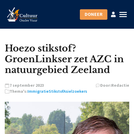
DONEER
Hoezo stikstof?
GroenLinkser zet AZC in
natuurgebied Zeeland
7 september 2023
Door:
Redactie
Thema's:
Immigratie
Stikstof
Asielzoekers