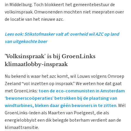
in Middelburg. Toch blokkeert het gemeentebestuur de
volksinspraak. Omwonenden mochten niet meepraten over
de locatie van het nieuwe azc.
Lees ook: Stikstofmasker valt af: overheid wil AZC op land
van uitgekochte boer
'Volksinspraak' is bij GroenLinks
klimaatlobby-inspraak
Nu bekend is waar het azc komt, wil Louws volgens Omroep
Zeeland “vol inzetten op inspraak.” We weten hoe dat gaat
met GroenLinks:
toen de eco-communisten in Amsterdam
‘bewonerscoöperaties’ betrokken bij de plaatsing van
windturbines, bleken daar géén bewoners in te zitten
. Wél
GroenLinks-leden als Maarten van Poelgeest, die als
energielobbyist een dik belegde boterham verdient aan de
klimaattransitie.