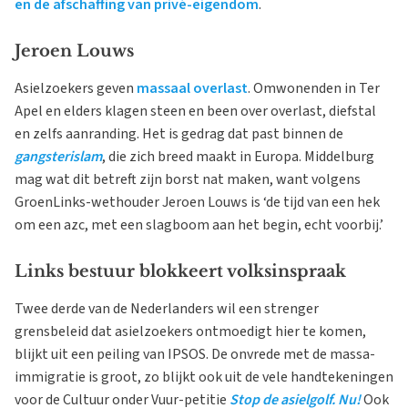
en de afschaffing van privé-eigendom
.
Jeroen Louws
Asielzoekers geven
massaal overlast
. Omwonenden in Ter
Apel en elders klagen steen en been over overlast, diefstal
en zelfs aanranding. Het is gedrag dat past binnen de
gangsterislam
, die zich breed maakt in Europa. Middelburg
mag wat dit betreft zijn borst nat maken, want volgens
GroenLinks-wethouder Jeroen Louws is ‘de tijd van een hek
om een azc, met een slagboom aan het begin, echt voorbij.’
Links bestuur blokkeert volksinspraak
Twee derde van de Nederlanders wil een strenger
grensbeleid dat asielzoekers ontmoedigt hier te komen,
blijkt uit een peiling van IPSOS. De onvrede met de massa-
immigratie is groot, zo blijkt ook uit de vele handtekeningen
voor de Cultuur onder Vuur-petitie
Stop de asielgolf. Nu!
Ook