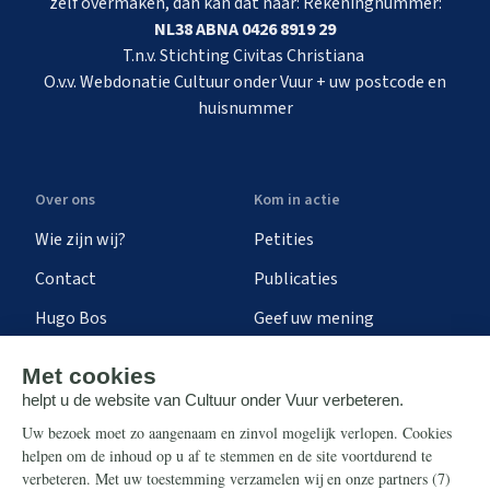
zelf overmaken, dan kan dat naar: Rekeningnummer:
NL38 ABNA 0426 8919 29
T.n.v. Stichting Civitas Christiana
O.v.v. Webdonatie Cultuur onder Vuur + uw postcode en
huisnummer
Over ons
Kom in actie
Wie zijn wij?
Petities
Contact
Publicaties
Hugo Bos
Geef uw mening
Onze successen
Ontvang de nieuwsbrief
Steun ons
Info
Nieuwsbrief
Contact