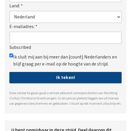
Land:
*
E-mailadres:
*
Subscribed
Ik sluit mij aan bij meer dan {count} Nederlanders en
blijf graag per e-mail op de hoogte van de strijd.
Ik teken!
Door verder te gaan gaat u ermee akkoord correspondentie van Stichting
Civitas Christiana te ontvangen. In ons
privacybeleid
leggen we uit hoe we
uw gegevens beschermen en gebruiken. U kunt op elk moment uitschrijven.
U bent onmisbaar in deze strijd. Deel daarom dit