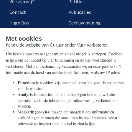
Wie zijn wij?
Petities
Contact
Publicaties
Hugo Bos
Geef uw mening
Onze successen
Ontvang de nieuwsbrief
Steun ons
Info
Nieuwsbrief
Contact
Eenmalig
Ontvang onze Telegram-
berichten
Maandelijks
Privacy
Periodiek
Nalaten
Zelf overschrijven