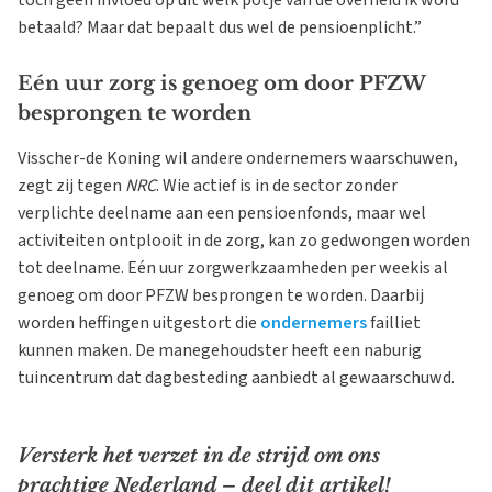
toch geen invloed op uit welk potje van de overheid ik word
betaald? Maar dat bepaalt dus wel de pensioenplicht.”
Eén uur zorg is genoeg om door PFZW
besprongen te worden
Visscher-de Koning wil andere ondernemers waarschuwen,
zegt zij tegen
NRC
. Wie actief is in de sector zonder
verplichte deelname aan een pensioenfonds, maar wel
activiteiten ontplooit in de zorg, kan zo gedwongen worden
tot deelname. Eén uur zorgwerkzaamheden per weekis al
genoeg om door PFZW besprongen te worden. Daarbij
worden heffingen uitgestort die
ondernemers
failliet
kunnen maken. De manegehoudster heeft een naburig
tuincentrum dat dagbesteding aanbiedt al gewaarschuwd.
Versterk het verzet in de strijd om ons
prachtige Nederland – deel dit artikel!