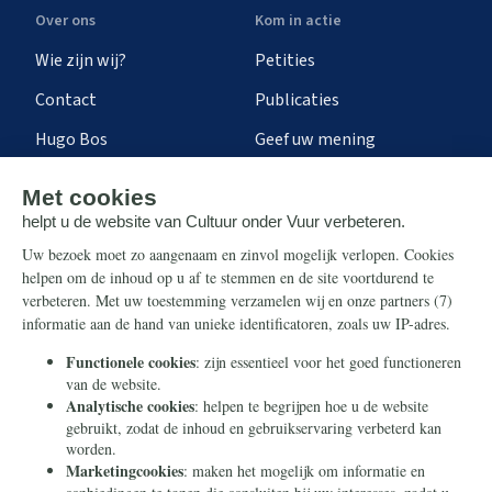
Over ons
Kom in actie
Wie zijn wij?
Petities
Contact
Publicaties
Hugo Bos
Geef uw mening
Onze successen
Ontvang de nieuwsbrief
Steun ons
Info
Nieuwsbrief
Contact
Eenmalig
Ontvang onze Telegram-
berichten
Maandelijks
Privacy
Periodiek
Nalaten
Zelf overschrijven