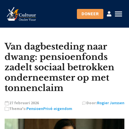
DONEER
Van dagbesteding naar
dwang: pensioenfonds
zadelt sociaal betrokken
onderneemster op met
tonnenclaim
27 februari 2026
Door:
Rogier Janssen
Thema's:
Pensioen
Privé-eigendom