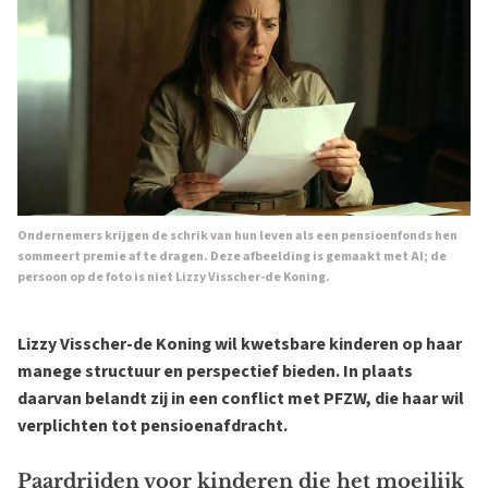
Ondernemers krijgen de schrik van hun leven als een pensioenfonds hen
sommeert premie af te dragen. Deze afbeelding is gemaakt met AI; de
persoon op de foto is niet Lizzy Visscher-de Koning.
Lizzy Visscher-de Koning wil kwetsbare kinderen op haar
manege structuur en perspectief bieden. In plaats
daarvan belandt zij in een conflict met PFZW, die haar wil
verplichten tot pensioenafdracht.
Paardrijden voor kinderen die het moeilijk