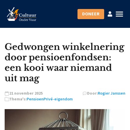
DONEER
Gedwongen winkelnering
door pensioenfondsen:
een kooi waar niemand
uit mag
21 november 2025
Door:
Rogier Janssen
Thema's:
Pensioen
Privé-eigendom