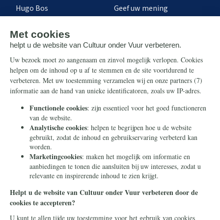
Hugo Bos
Geef uw mening
Onze successen
Ontvang de nieuwsbrief
Steun ons
Info
Nieuwsbrief
Contact
Eenmalig
Ontvang onze Telegram-
berichten
Maandelijks
Privacy
Periodiek
Nalaten
Zelf overschrijven