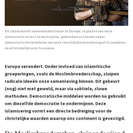
De Jihad woedt onverminderd door in Europa. In plaats van onze
democratie direct te bestrijden, gebruiken ze steeds vaker
democratische middelen om onze christelijke beschaving af te zwakken,
en uiteindelijk over te nemen.
Europa verandert. Onder invloed van islamitische
groeperingen, zoals de Moslimbroederschap, sluipen
radicale ideeën onze samenleving binnen. Dit gebeurt
(nog) niet met geweld, maar via subtiele, sluwe
methoden. Democratische middelen worden nu gebruikt
om diezelfde democratie te ondermijnen. Deze
islamisering vormt een directe bedreiging voor de
christelijke waarden waarop ons continent is gevestigd.