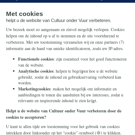
Onze successen
Ontvang de nieuwsbrief
Steun ons
Info
Nieuwsbrief
Contact
Eenmalig
Ontvang onze Telegram-
berichten
Maandelijks
Privacy
Periodiek
Nalaten
Zelf overschrijven
© 2026 Stichting Civitas Christiana
Cookieverklaring