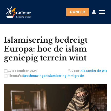
DONEER
Islamisering bedreigt
Europa: hoe de islam
geniepig terrein wint
17 december 2024
Door:
Alexander de Wit
Thema's:
Beschouwingen
Islamisering
Immigratie