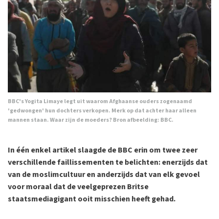
BBC's Yogita Limaye legt uit waarom Afghaanse ouders zogenaamd
'gedwongen' hun dochters verkopen. Merk op dat achter haar alleen
mannen staan. Waar zijn de moeders? Bron afbeelding:
BBC
.
In één enkel artikel slaagde de BBC erin om twee zeer
verschillende faillissementen te belichten: enerzijds dat
van de moslimcultuur en anderzijds dat van elk gevoel
voor moraal dat de veelgeprezen Britse
staatsmediagigant ooit misschien heeft gehad.