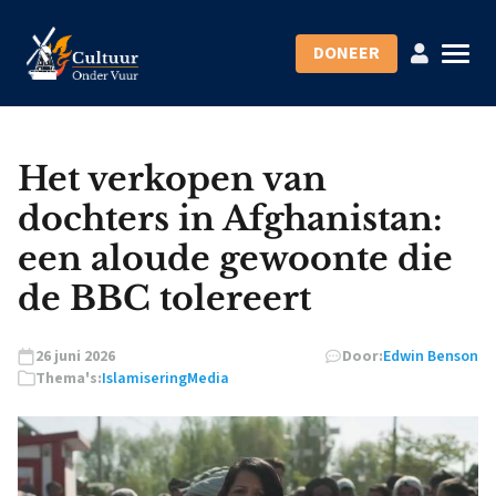
DONEER
Het verkopen van
dochters in Afghanistan:
een aloude gewoonte die
de BBC tolereert
26 juni 2026
Door:
Edwin Benson
Thema's:
Islamisering
Media