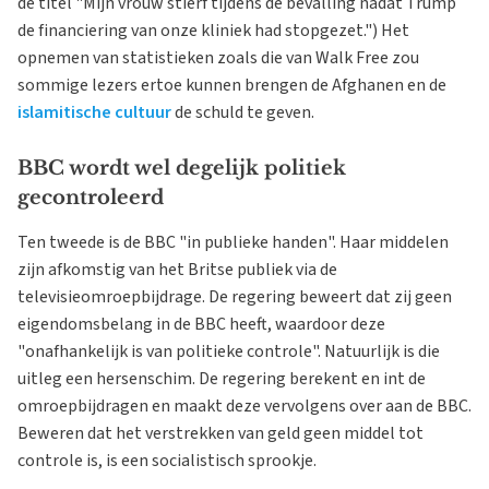
de titel "Mijn vrouw stierf tijdens de bevalling nadat Trump
de financiering van onze kliniek had stopgezet.") Het
opnemen van statistieken zoals die van Walk Free zou
sommige lezers ertoe kunnen brengen de Afghanen en de
islamitische cultuur
de schuld te geven.
BBC wordt wel degelijk politiek
gecontroleerd
Ten tweede is de BBC "in publieke handen". Haar middelen
zijn afkomstig van het Britse publiek via de
televisieomroepbijdrage. De regering beweert dat zij geen
eigendomsbelang in de BBC heeft, waardoor deze
"onafhankelijk is van politieke controle". Natuurlijk is die
uitleg een hersenschim. De regering berekent en int de
omroepbijdragen en maakt deze vervolgens over aan de BBC.
Beweren dat het verstrekken van geld geen middel tot
controle is, is een socialistisch sprookje.