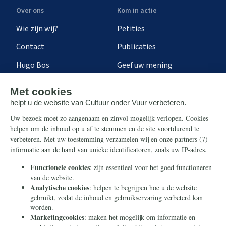
Over ons
Kom in actie
Wie zijn wij?
Petities
Contact
Publicaties
Hugo Bos
Geef uw mening
Onze successen
Ontvang de nieuwsbrief
Steun ons
Info
Nieuwsbrief
Contact
Eenmalig
Ontvang onze Telegram-
berichten
Maandelijks
Privacy
Periodiek
Nalaten
Zelf overschrijven