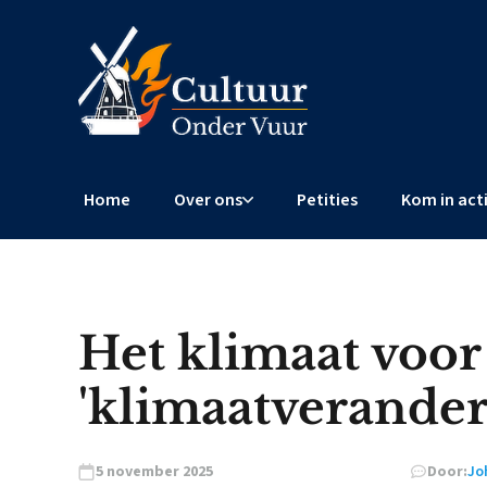
Home
Over ons
Petities
Kom in act
Het klimaat voor
'klimaatverander
5 november 2025
Door:
Jo