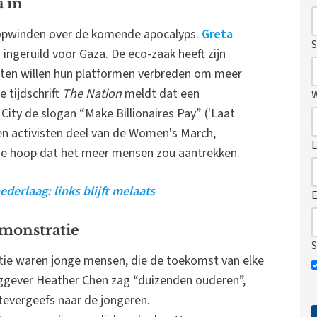
 in
opwinden over de komende apocalyps.
Greta
S
ingeruild voor Gaza. De eco-zaak heeft zijn
sten willen hun platformen verbreden om meer
e tijdschrift
The Nation
meldt dat een
ity de slogan “Make Billionaires Pay” ('Laat
en activisten deel van de Women's March,
L
n de hoop dat het meer mensen zou aantrekken.
ederlaag: links blijft melaats
E
emonstratie
S
atie waren jonge mensen, die de toekomst van elke
gever Heather Chen zag “duizenden ouderen”,
 tevergeefs naar de jongeren.