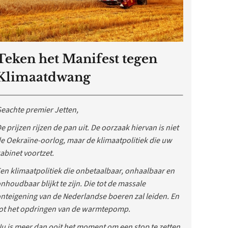
Teken het Manifest tegen
Klimaatdwang
eachte premier Jetten,
e prijzen rijzen de pan uit. De oorzaak hiervan is niet
e Oekraïne-oorlog, maar de klimaatpolitiek die uw
abinet voortzet.
en klimaatpolitiek die onbetaalbaar, onhaalbaar en
nhoudbaar blijkt te zijn. Die tot de massale
nteigening van de Nederlandse boeren zal leiden. En
ot het opdringen van de warmtepomp.
u is meer dan ooit het moment om een stop te zetten