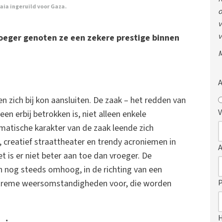
aia ingeruild voor Gaza.
o
v
v
roeger genoten ze een zekere prestige binnen
M
A
 zich bij kon aansluiten. De zaak – het redden van
V
een erbij betrokken is, niet alleen enkele
matische karakter van de zaak leende zich
creatief straattheater en trendy acroniemen in
eet is er niet beter aan toe dan vroeger. De
n nog steeds omhoog, in de richting van een
P
xtreme weersomstandigheden voor, die worden