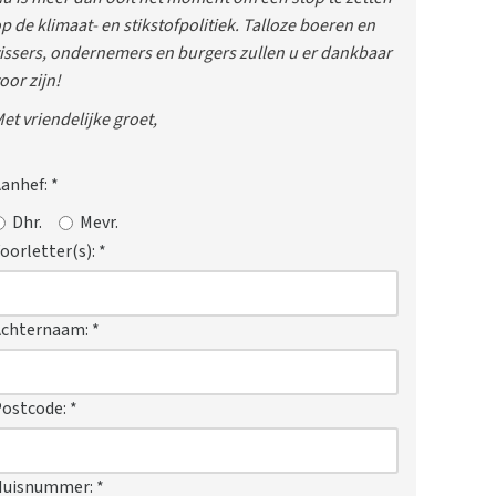
p de klimaat- en stikstofpolitiek. Talloze boeren en
issers, ondernemers en burgers zullen u er dankbaar
oor zijn!
et vriendelijke groet,
anhef:
*
Dhr.
Mevr.
oorletter(s):
*
Achternaam:
*
ostcode:
*
Huisnummer:
*