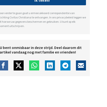
Ik teken!
oor verder te gaan gaat u ermee akkoord correspondentie van
tichting Civitas Christiana te ontvangen. In ons
privacybeleid
leggen we
it hoe we uw gegevens beschermen en gebruiken. U kunt op elk
oment uitschrijven.
U bent onmisbaar in deze strijd. Deel daarom dit
artikel vandaag nog met familie en vrienden!