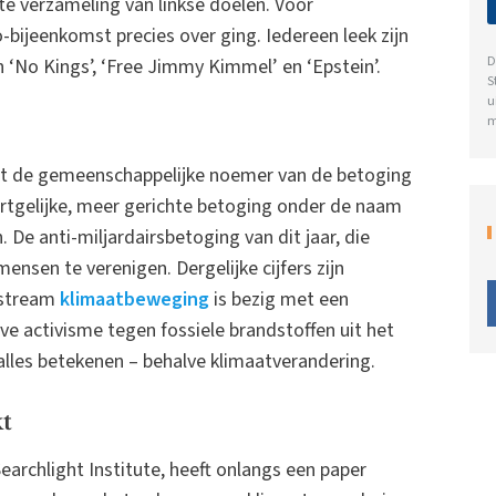
e verzameling van linkse doelen. Voor
-bijeenkomst precies over ging. Iedereen leek zijn
D
 ‘No Kings’, ‘Free Jimmy Kimmel’ en ‘Epstein’.
S
u
m
aat de gemeenschappelijke noemer van de betoging
ortgelijke, meer gerichte betoging onder de naam
 De anti-miljardairsbetoging van dit jaar, die
nsen te verenigen. Dergelijke cijfers zijn
nstream
klimaatbeweging
is bezig met een
e activisme tegen fossiele brandstoffen uit het
alles betekenen – behalve klimaatverandering.
kt
earchlight Institute, heeft onlangs een paper