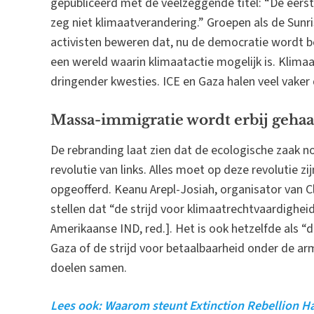
gepubliceerd met de veelzeggende titel: “De eerst
zeg niet klimaatverandering.” Groepen als de Sun
activisten beweren dat, nu de democratie wordt b
een wereld waarin klimaatactie mogelijk is. Klim
dringender kwesties. ICE en Gaza halen veel vaker
Massa-immigratie wordt erbij gehaa
De rebranding laat zien dat de ecologische zaak no
revolutie van links. Alles moet op deze revolutie z
opgeofferd. Keanu Arepl-Josiah, organisator van 
stellen dat “de strijd voor klimaatrechtvaardigheid
Amerikaanse IND, red.]. Het is ook hetzelfde als “
Gaza of de strijd voor betaalbaarheid onder de arme
doelen samen.
Lees ook: Waarom steunt Extinction Rebellion 