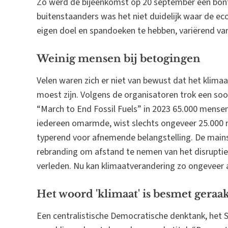
Zo werd de bijeenkomst op 20 september een bont
buitenstaanders was het niet duidelijk waar de eco
eigen doel en spandoeken te hebben, variërend van
Weinig mensen bij betogingen
Velen waren zich er niet van bewust dat het klim
moest zijn. Volgens de organisatoren trok een so
“March to End Fossil Fuels” in 2023 65.000 mensen.
iedereen omarmde, wist slechts ongeveer 25.000 me
typerend voor afnemende belangstelling. De mai
rebranding om afstand te nemen van het disruptiev
verleden. Nu kan klimaatverandering zo ongeveer 
Het woord 'klimaat' is besmet geraa
Een centralistische Democratische denktank, het S