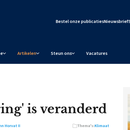
Bestel onze publicaties
Nieuwsbrief
ie
Artikelen
Steun ons
Vacatures
ing' is veranderd
hn Horvat II
Thema's:
Klimaat