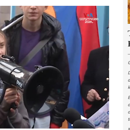
G
D
d
k
E
o
o
t
N