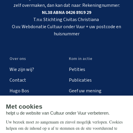
zelf overmaken, dan kan dat naar: Rekeningnummer:
NL38 ABNA 0426 8919 29
T.n.v. Stichting Civitas Christiana
O.v.v. Webdonatie Cultuur onder Vuur + uw postcode en
huisnummer
Over ons
Kom in actie
Wie zijn wij?
Petities
Contact
Publicaties
Hugo Bos
Geef uw mening
Onze successen
Ontvang de nieuwsbrief
Steun ons
Info
Nieuwsbrief
Contact