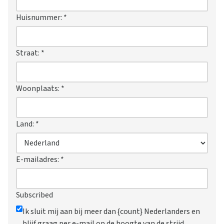
Huisnummer:
*
Straat:
*
Woonplaats:
*
Land:
*
E-mailadres:
*
Subscribed
Ik sluit mij aan bij meer dan {count} Nederlanders en
blijf graag per e-mail op de hoogte van de strijd.