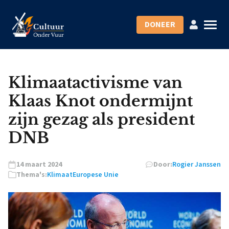
DONEER
Klimaatactivisme van
Klaas Knot ondermijnt
zijn gezag als president
DNB
14 maart 2024
Door:
Rogier Janssen
Thema's:
Klimaat
Europese Unie