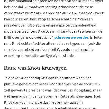
Bij het maakbaarheidsdenken hoort ook het klimaat. Zowel
het idee dat klimaatverandering primair door de mens
veroorzaakt wordt als het idee dat die het klimaat ook weer
kan corrigeren, berust op zelfoverschatting. “Van een
president van DNB zou je enige wijze terughoudendheid
mogen verwachten. Daartoe is hij vanuit de statuten van de
DNB overigens ook verplicht”,
schreven we eerder
. In feite
rent Knot echter “achter alle modieuze hypes aan (ook die
van duurzaamheid en diversiteit)”, zoals een financiële
expert op de website van Syp Wynia stelde.
Rutte was Knots kruiwagen
Je ontkomt er daarbij niet aan te herinneren aan het
publieke geheim dat Klaas Knot destijds niet de door DNB
zelf gewenste president was (dat was Lex Hoogduin), maar
wel niemand minder dan premier Rutte als kruiwagen had.
Knot dankt zijn functie dus niet primair aan zijn
deskundigheid, laat staan onafhankelijkheid, maar is om