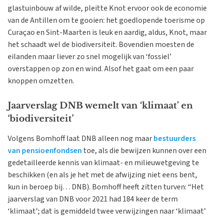
glastuinbouw af wilde, pleitte Knot ervoor ook de economie
van de Antillen om te gooien: het goedlopende toerisme op
Curaçao en Sint-Maarten is leuk en aardig, aldus, Knot, maar
het schaadt wel de biodiversiteit. Bovendien moesten de
eilanden maar liever zo snel mogelijk van ‘fossiel’
overstappen op zon en wind. Alsof het gaat om een paar
knoppen omzetten.
Jaarverslag DNB wemelt van ‘klimaat’ en
‘biodiversiteit’
Volgens Bomhoff laat DNB alleen nog maar
bestuurders
van pensioenfondsen
toe, als die bewijzen kunnen over een
gedetailleerde kennis van klimaat- en milieuwetgeving te
beschikken (en als je het met de afwijzing niet eens bent,
kun in beroep bij… DNB). Bomhoff heeft zitten turven: “Het
jaarverslag van DNB voor 2021 had 184 keer de term
‘klimaat’; dat is gemiddeld twee verwijzingen naar ‘klimaat’