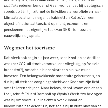
politieke
redenen benoemd. Geen wonder dat hij ideologisch
steeds op één lijn zit met de linksliberale, eurofiele en naar
klimaatsocialisme neigende kabinetten Rutte. Van een
objectief nationaal toezicht op munt, economie en
pensioenen – de eigenlijke taak van DNB - is intussen
nauwelijks nog sprake.
Weg met het toerisme
Dat bleek ook begin dit jaar weer, toen Knot op de Antillen
was (per CO2-uitstoot veroorzakend vliegtuig, op fossiele
brandstof?), omdat die binnenkort een nieuwe munt
invoeren. Een belangwekkende monetaire gebeurtenis, en
dus bij uitstek een aangelegenheid voor Knot om zijn licht
over te laten schijnen. Maar helaas, “Knot kwam er niet aan
toe”, schrijft Eduard Bomhoff op Wynia’s Week. “zo bevlogen
was hij om vooral zijn inzichten over klimaat en
biodiversiteit te delen.” En, net zoals hij in Buitenhof van de