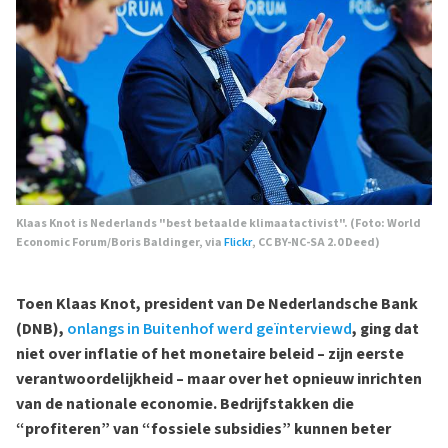
Klaas Knot is Nederlands "best betaalde klimaatactivist". (Foto: World
Economic Forum/Boris Baldinger, via
Flickr
, CC BY-NC-SA 2.0 Deed)
Toen Klaas Knot, president van De Nederlandsche Bank
(DNB),
onlangs in Buitenhof werd geïnterviewd
, ging dat
niet over inflatie of het monetaire beleid – zijn eerste
verantwoordelijkheid – maar over het opnieuw inrichten
van de nationale economie. Bedrijfstakken die
“profiteren” van “fossiele subsidies” kunnen beter