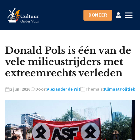
DONEER
Donald Pols is één van de
vele milieustrijders met
extreemrechts verleden
2 juni 2026
Door:
Alexander de Wit
Thema's:
Klimaat
Politiek