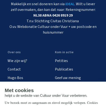
Makkelijk en snel doneren kan via
iDEAL
. Wilt u liever
zelf overmaken, dan kan dat naar: Rekeningnummer:
NL38 ABNA 0426 8919 29
T.n.v. Stichting Civitas Christiana
O.v.v. Webdonatie Cultuur onder Vuur + uw postcode en
huisnummer
Over ons
Kom in actie
Wie zijn wij?
Petities
Contact
Publicaties
Hugo Bos
Geef uw mening
Onze successen
Ontvang de nieuwsbrief
Steun ons
Info