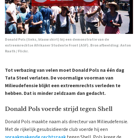
Donald Pols (links, blauw shirt) bij een demonstratie van de
extreemrechtse Afrikaner Studente Front (ASF). Bron afbeelding:
Anton
Raath / Flickr
.
Tot verbazing van velen moet Donald Pols na één dag
Tata Steel verlaten. De voormalige voorman van
Milieudefensie blijkt een extreemrechts verleden te
hebben. Dat is minder zeldzaam dan gedacht.
Donald Pols voerde strijd tegen Shell
Donald Pols maakte naam als directeur van Milieudefensie.
Met de rijkelijk gesubsidieerde club voerde hij een
spraakmakende rechtszaak
tegen Shell. Pols kreeg de