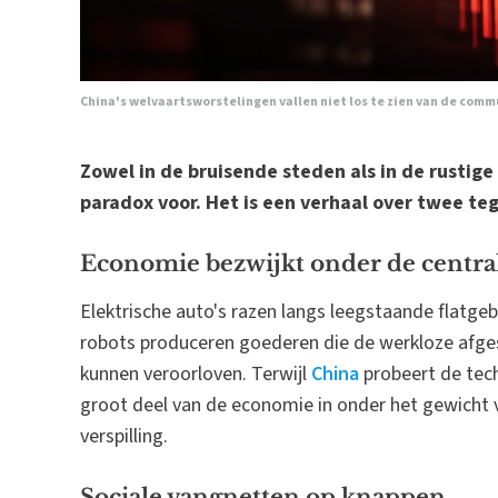
China's welvaartsworstelingen vallen niet los te zien van de comm
Zowel in de bruisende steden als in de rustig
paradox voor. Het is een verhaal over twee teg
Economie bezwijkt onder de centra
Elektrische auto's razen langs leegstaande flat
robots produceren goederen die de werkloze afge
kunnen veroorloven. Terwijl
China
probeert de tech
groot deel van de economie in onder het gewicht 
verspilling.
Sociale vangnetten op knappen