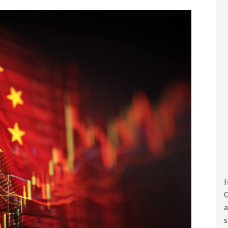
H
O
a
s