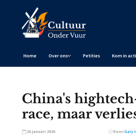
Home
Over ons
Petities
Kom in act
China's hightech
race, maar verlie
26 januari 2026
Door:
Gary I