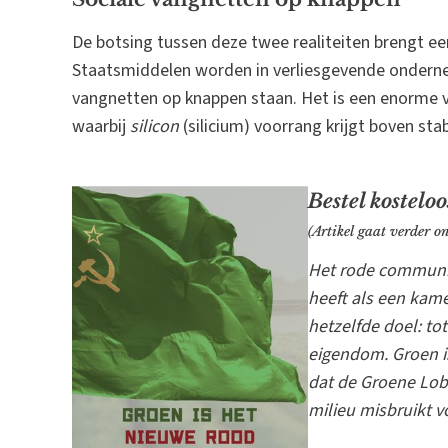
De botsing tussen deze twee realiteiten brengt ee
Staatsmiddelen worden in verliesgevende onderne
vangnetten op knappen staan. Het is een enorme v
waarbij
silicon
(silicium) voorrang krijgt boven stabi
Bestel kostelo
(Artikel gaat verder o
Het rode communis
heeft als een kam
hetzelfde doel: to
eigendom. Groen i
dat de Groene Lob
milieu misbruikt v