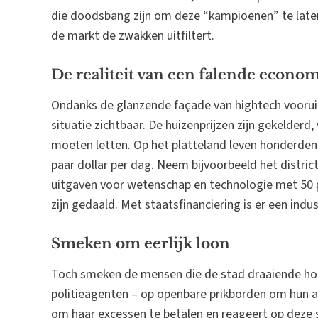
die doodsbang zijn om deze “kampioenen” te laten
de markt de zwakken uitfiltert.
De realiteit van een falende econo
Ondanks de glanzende façade van hightech vooruit
situatie zichtbaar. De huizenprijzen zijn gekelderd
moeten letten. Op het platteland leven honderde
paar dollar per dag. Neem bijvoorbeeld het district
uitgaven voor wetenschap en technologie met 50 
zijn gedaald. Met staatsfinanciering is er een ind
Smeken om eerlijk loon
Toch smeken de mensen die de stad draaiende hou
politieagenten – op openbare prikborden om hun ac
om haar excessen te betalen en reageert op deze s