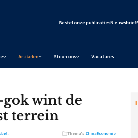
Bestel onze publicaties
Nieuwsbrief
ie
Artikelen
Steun ons
Vacatures
-gok wint de
st terrein
sbell
Thema's:
China
Economie