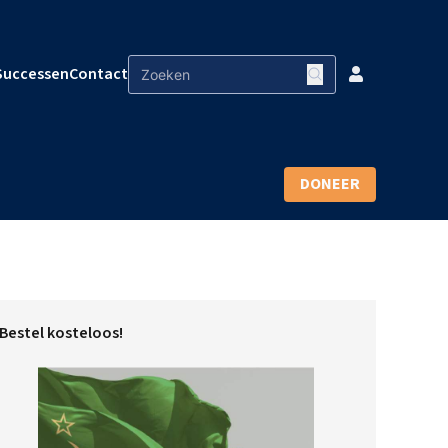
Successen
Contact
DONEER
Bestel kosteloos!