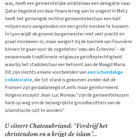
was, heeft een gemeentelijke ambtenaar een delegatie naar
Qatar begeleid om daar financiering aan te vragen! In Metz
heeft het gemengde rechtse gemeentebestuur een half
miljoen euro aangeboden om een grote moskee te bouwen.
In Lyon wijdt de groene burgemeester met veel pracht en
praal moskeeën in, maar weigert hij de basiliek van Fourvière
binnen te gaan voor de zogeheten ‘vœu des Échevins’ – de
eeuwenoude traditionele religieuze gelofteplechtigheid
waarbij het stadsbestuur eer betoont aan de Maagd Maria.
Dit zijn slechts enkele voorbeelden van
een schandalige
collaboratie
, die tot stand is gekomen zonder dat de
Fransen zijn geraadpleegd of zelfs maar geïnformeerd.
Volgens essayist Jean-Luc Moreau “zijn de gemeentehuizen
hard op weg om de belangrijkste grondbezitters van de
islamitische cult te worden.”
U citeert Chateaubriand: “Verdrijf het
christendom en u krijgt de islam”...