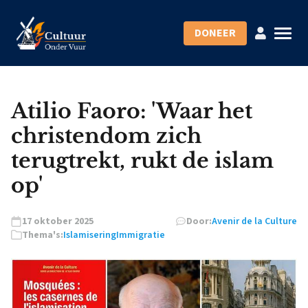
DONEER
Atilio Faoro: 'Waar het
christendom zich
terugtrekt, rukt de islam
op'
17 oktober 2025
Door:
Avenir de la Culture
Thema's:
Islamisering
Immigratie