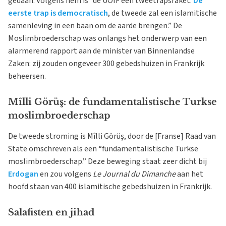
gedaan. Volgens hem is “de UOIF een tweetrapsraket.
De
eerste trap is democratisch
, de tweede zal een islamitische
samenleving in een baan om de aarde brengen.” De
Moslimbroederschap was onlangs het onderwerp van een
alarmerend rapport aan de minister van Binnenlandse
Zaken: zij zouden ongeveer 300 gebedshuizen in Frankrijk
beheersen.
Mîlli Görüş: de fundamentalistische Turkse
moslimbroederschap
De tweede stroming is Mîlli Görüş, door de [Franse] Raad van
State omschreven als een “fundamentalistische Turkse
moslimbroederschap.” Deze beweging staat zeer dicht bij
Erdogan
en zou volgens
Le Journal du Dimanche
aan het
hoofd staan van 400 islamitische gebedshuizen in Frankrijk.
Salafisten en jihad