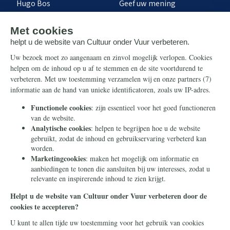
Hugo Bos
Geef uw mening
Onze successen
Ontvang de nieuwsbrief
Steun ons
Info
Nieuwsbrief
Contact
Eenmalig
Ontvang onze Telegram-
berichten
Maandelijks
Privacy
Periodiek
Nalaten
Zelf overschrijven