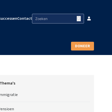
Successen
Contact
DONEER
Thema's
mmigratie
ensioen