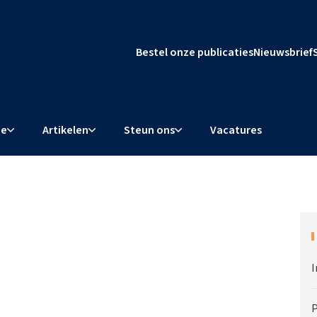
Bestel onze publicaties
Nieuwsbrief
ie
Artikelen
Steun ons
Vacatures
I
P