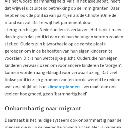
Als het woord ‘barmhartigheid’ valt in het asieldebat, heeft
dat vrijwel uitsluitend betrekking op de immigranten. Daar
hebben ook de politici van partijen als de ChristenUnie de
mond van vol. Dit terwijl het parlement door
stemgerechtigde Nederlanders is verkozen. Het is niet meer
dan logisch dat politici dan ook hun belangen voorop zouden
stellen. Ouders zijn bijvoorbeeld op de eerste plaats
geroepen om in de behoeften van hun eigen kinderen te
voorzien. Dit is hun wettelijke plicht. Ouders die hun eigen
kinderen verwaarlozen om voor andere kinderen te ‘zorgen’,
kunnen worden aangeklaagd voor verwaarlozing. Dat veel
linkse politici zich geroepen voelen om de wereld te redden –
wat ook blijkt uit hun
klimaatplannen
– verraadt dan ook
veeleer hoogmoed, geen ‘barmhartigheid’.
Onbarmhartig naar migrant
Daarnaast is het huidige systeem ook onbarmhartig naar de
mensen die nu in de overvolle opvang zitten. Het is namelijk