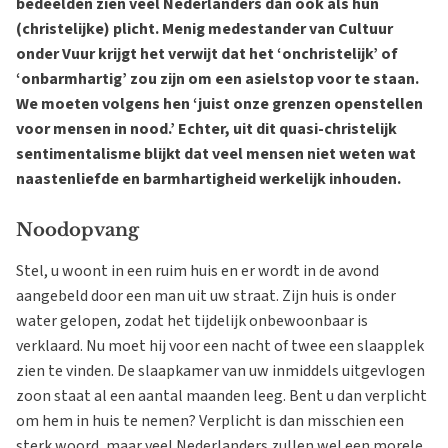
bedeelden zien veel Nederlanders dan ook als hun
(christelijke) plicht. Menig medestander van Cultuur
onder Vuur krijgt het verwijt dat het ‘onchristelijk’ of
‘onbarmhartig’ zou zijn om een asielstop voor te staan.
We moeten volgens hen ‘juist onze grenzen openstellen
voor mensen in nood.’ Echter, uit dit quasi-christelijk
sentimentalisme blijkt dat veel mensen niet weten wat
naastenliefde en barmhartigheid werkelijk inhouden.
Noodopvang
Stel, u woont in een ruim huis en er wordt in de avond
aangebeld door een man uit uw straat. Zijn huis is onder
water gelopen, zodat het tijdelijk onbewoonbaar is
verklaard. Nu moet hij voor een nacht of twee een slaapplek
zien te vinden. De slaapkamer van uw inmiddels uitgevlogen
zoon staat al een aantal maanden leeg. Bent u dan verplicht
om hem in huis te nemen? Verplicht is dan misschien een
sterk woord, maar veel Nederlanders zullen wel een morele