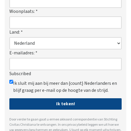
Woonplaats:
*
Land:
*
E-mailadres:
*
Subscribed
Ik sluit mij aan bij meer dan {count} Nederlanders en
blijf graag per e-mail op de hoogte van de strijd.
Ik teken!
Door verder te gaan gaat u ermee akkoord correspondentie van Stichting
Civitas Christiana te ontvangen. In ons
privacybeleid
leggen we uit hoe we
uw gegevens beschermen en gebruiken. U kunt op elk moment uitschrijven.