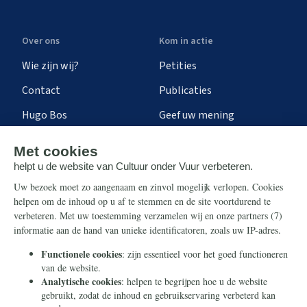
Over ons
Kom in actie
Wie zijn wij?
Petities
Contact
Publicaties
Hugo Bos
Geef uw mening
Onze successen
Ontvang de nieuwsbrief
Steun ons
Info
Nieuwsbrief
Contact
Eenmalig
Ontvang onze Telegram-
berichten
Maandelijks
Privacy
Periodiek
Nalaten