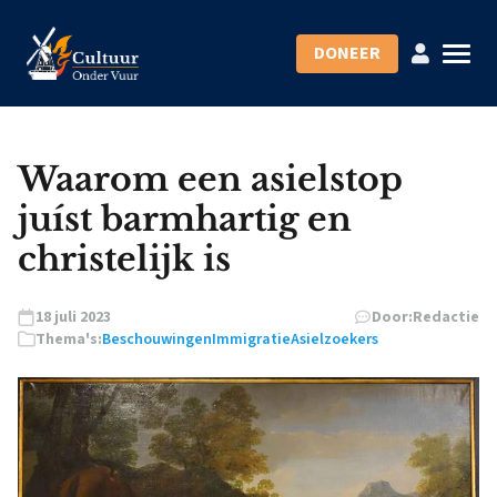
DONEER
Waarom een asielstop
juíst barmhartig en
christelijk is
18 juli 2023
Door:
Redactie
Thema's:
Beschouwingen
Immigratie
Asielzoekers