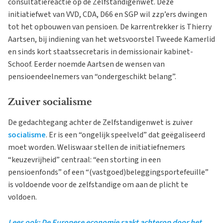
consultatiereactie op de Zelfstandigenwet. Deze
initiatiefwet van VVD, CDA, D66 en SGP wil zzp’ers dwingen
tot het opbouwen van pensioen. De karrentrekker is Thierry
Aartsen, bij indiening van het wetsvoorstel Tweede Kamerlid
en sinds kort staatssecretaris in demissionair kabinet-
Schoof. Eerder noemde Aartsen de wensen van
pensioendeelnemers van “ondergeschikt belang”.
Zuiver socialisme
De gedachtegang achter de Zelfstandigenwet is zuiver
socialisme
. Er is een “ongelijk speelveld” dat geëgaliseerd
moet worden. Weliswaar stellen de initiatiefnemers
“keuzevrijheid” centraal: “een storting in een
pensioenfonds” of een “(vastgoed)beleggingsportefeuille”
is voldoende voor de zelfstandige om aan de plicht te
voldoen.
Lees ook: De Europese economie raakt achterop door het