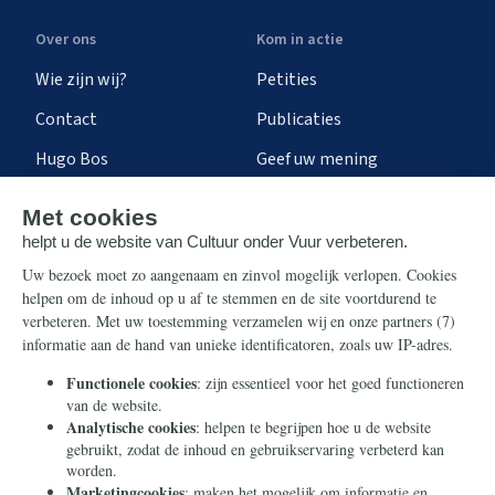
Over ons
Kom in actie
Wie zijn wij?
Petities
Contact
Publicaties
Hugo Bos
Geef uw mening
Onze successen
Ontvang de nieuwsbrief
Steun ons
Info
Nieuwsbrief
Contact
Eenmalig
Ontvang onze Telegram-
berichten
Maandelijks
Privacy
Periodiek
Nalaten