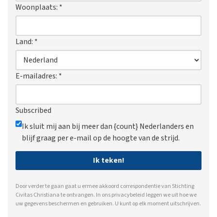
Woonplaats:
*
Land:
*
E-mailadres:
*
Subscribed
Ik sluit mij aan bij meer dan {count} Nederlanders en
blijf graag per e-mail op de hoogte van de strijd.
Ik teken!
Door verder te gaan gaat u ermee akkoord correspondentie van Stichting
Civitas Christiana te ontvangen. In ons
privacybeleid
leggen we uit hoe we
uw gegevens beschermen en gebruiken. U kunt op elk moment uitschrijven.