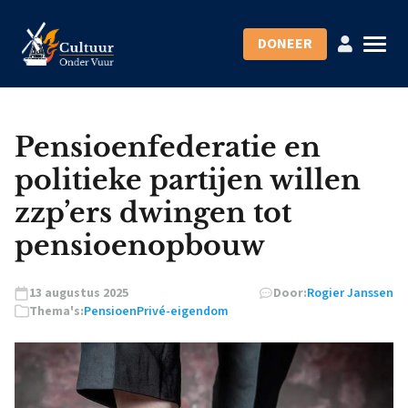
DONEER
Pensioenfederatie en
politieke partijen willen
zzp’ers dwingen tot
pensioenopbouw
13 augustus 2025
Door:
Rogier Janssen
Thema's:
Pensioen
Privé-eigendom