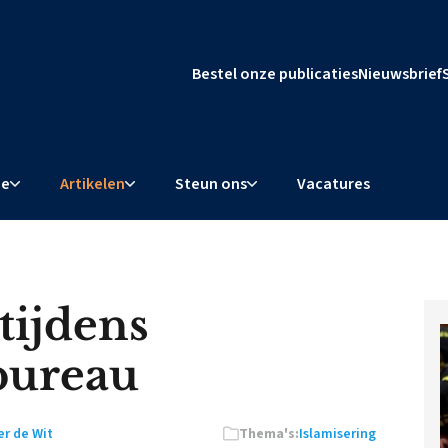
Bestel onze publicaties
Nieuwsbrief
ie
Artikelen
Steun ons
Vacatures
 tijdens
 bureau
r de Wit
Thema's:
Islamisering