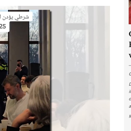
G
D
i
o
a
M