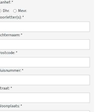
anhef:
*
Dhr.
Mevr.
oorletter(s):
*
Achternaam:
*
ostcode:
*
Huisnummer:
*
traat:
*
Woonplaats:
*