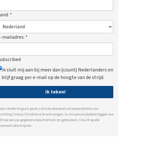
and:
*
-mailadres:
*
ubscribed
Ik sluit mij aan bij meer dan {count} Nederlanders en
blijf graag per e-mail op de hoogte van de strijd.
Ik teken!
oor verder te gaan gaat u ermee akkoord correspondentie van
tichting Civitas Christiana te ontvangen. In ons
privacybeleid
leggen we
it hoe we uw gegevens beschermen en gebruiken. U kunt op elk
oment uitschrijven.