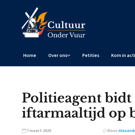
Home
Over ons
Petities
Kom in act
Politieagent bidt
iftarmaaltijd op
7 maart 2025
Door:
Alexande