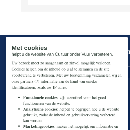
Mis niks in de strijd om ons p
Zorg dat u geen enkel belangrijk artikel mist.