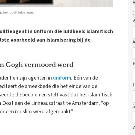
A
op het politiebureau.
V
itieagent in uniform die luidkeels islamitisch
elste voorbeeld van islamisering bij de
P
an Gogh vermoord werd
der hen zijn agenten in
uniform
. Eén van de
reciteert de smeekbede die het einde van de
eerde de beelden en stelt vast dat het islamitisch
am Oost aan de Linneausstraat te Amsterdam, “op
S
oor een moslim werd afgemaakt.”