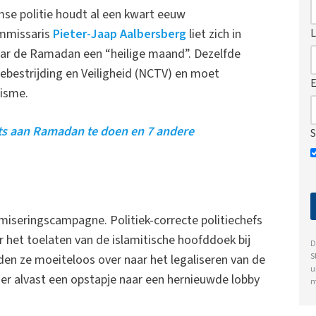
mse politie houdt al een kwart eeuw
L
ommissaris
Pieter-Jaap Aalbersberg
liet zich in
aar de Ramadan een “heilige maand”. Dezelfde
ebestrijding en Veiligheid (NCTV) en moet
E
risme.
hts aan Ramadan te doen en 7 andere
S
amiseringscampagne. Politiek-correcte politiechefs
 het toelaten van de islamitische hoofddoek bij
D
S
en ze moeiteloos over naar het legaliseren van de
u
s er alvast een opstapje naar een hernieuwde lobby
m