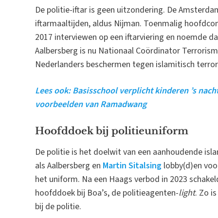
De politie-iftar is geen uitzondering. De Amsterda
iftarmaaltijden, aldus Nijman. Toenmalig hoofdc
2017 interviewen op een iftarviering en noemde d
Aalbersberg is nu Nationaal Coördinator Terrorism
Nederlanders beschermen tegen islamitisch terro
Lees ook: Basisschool verplicht kinderen ’s nac
voorbeelden van Ramadwang
Hoofddoek bij politieuniform
De politie is het doelwit van een aanhoudende isl
als Aalbersberg en
Martin Sitalsing
lobby(d)en voor
het uniform. Na een Haags verbod in 2023 schakeld
hoofddoek bij Boa’s, de politieagenten-
light
. Zo i
bij de politie.