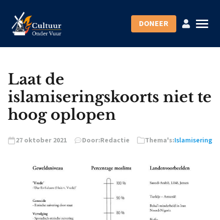
DONEER
Laat de
islamiseringskoorts niet te
hoog oplopen
27 oktober 2021
Door:
Redactie
Thema's:
Islamisering