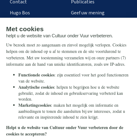
Contact
Publicaties
Hugo Bos
Geef uw mening
Onze successen
Ontvang de nieuwsbrief
Steun ons
Info
Nieuwsbrief
Contact
Eenmalig
Ontvang onze Telegram-
berichten
Maandelijks
Privacy
Periodiek
Nalaten
Zelf overschrijven