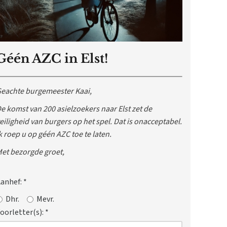
Géén AZC in Elst!
eachte burgemeester Kaai,
e komst van 200 asielzoekers naar Elst zet de
eiligheid van burgers op het spel. Dat is onacceptabel.
k roep u op géén AZC toe te laten.
et bezorgde groet,
anhef:
*
Dhr.
Mevr.
oorletter(s):
*