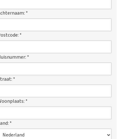
Achternaam:
*
ostcode:
*
Huisnummer:
*
traat:
*
Woonplaats:
*
and:
*