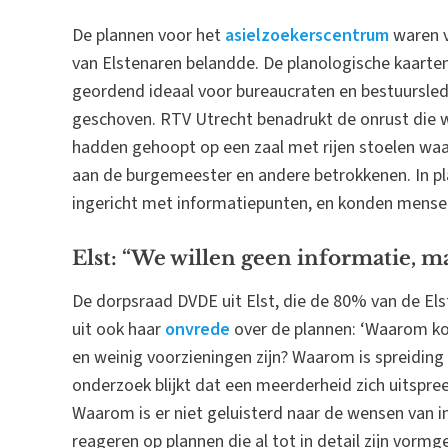
De plannen voor het
asielzoekerscentrum
waren v
van Elstenaren belandde. De planologische kaarten
geordend ideaal voor bureaucraten en bestuursled
geschoven. RTV Utrecht benadrukt de onrust die wo
hadden gehoopt op een zaal met rijen stoelen waar
aan de burgemeester en andere betrokkenen. In pl
ingericht met informatiepunten, en konden mensen 
Elst: “We willen geen informatie, ma
De dorpsraad DVDE uit Elst, die de 80% van de El
uit ook haar
onvrede
over de plannen: ‘Waarom kom
en weinig voorzieningen zijn? Waarom is spreiding
onderzoek blijkt dat een meerderheid zich uitspre
Waarom is er niet geluisterd naar de wensen van in
reageren op plannen die al tot in detail zijn vorm