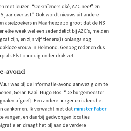
n met leuzen. “Oekraïeners oké, AZC nee!” en
 jaar overlast.” Ook wordt nieuws uit andere
van asielzoekers in Maarheeze zo groot dat de NS
 er elke week wel een zedendelict bij AZC’s, melden
t zijn, en zijn vijf tieners(!) onlangs nog
dakloze vrouw in Helmond. Genoeg redenen dus
p als Elst onnodig onder druk zet.
ie-avond
Vuur was bij de informatie-avond aanwezig om te
enen, Geran Kaai. Hugo Bos: “De burgemeester
nalen afgeeft. Een andere burger en ik leek het
en aankomen. Ik verwacht niet dat
minister Faber
 vangen, en daarbij gedwongen locaties
gratie en draagt het bij aan de verdere