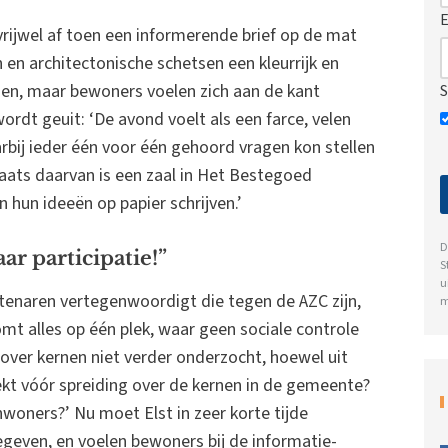
E
rijwel af toen een informerende brief op de mat
 en architectonische schetsen een kleurrijk en
en, maar bewoners voelen zich aan de kant
S
rdt geuit: ‘De avond voelt als een farce, velen
bij ieder één voor één gehoord vragen kon stellen
aats daarvan is een zaal in Het Bestegoed
hun ideeën op papier schrijven.’
D
ar participatie!”
S
u
stenaren vertegenwoordigt die tegen de AZC zijn,
m
t alles op één plek, waar geen sociale controle
 over kernen niet verder onderzocht, hoewel uit
ekt vóór spreiding over de kernen in de gemeente?
woners?’ Nu moet Elst in zeer korte tijde
gegeven, en voelen bewoners bij de informatie-