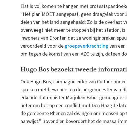
Elst is vol komen te hangen met protestspandoeke
“Het plan MOET aangepast, geen draagvlak voor 15
delen van het land aangehaald: Zo is de overlast 
overweegt niet meer te stoppen bij het station, is
inwoners van Dronten dat ze woninginbraken spuugza
veroordeeld voor de
groepsverkrachting
van een 
om tegen de komst van een AZC te zijn, dateen dor
Hugo Bos bezoekt tweede informat
Ook Hugo Bos, campagneleider van Cultuur onder 
spreken met bewoners en de burgemeester van Rh
erkende dat minister Marjolein Faber gemengde sig
beter om het op een conflict met Den Haag te lat
de gemeente Rhenen zal dwingen om mensen op te
aanwijst.” Bovendien bevordert het de massa-immi