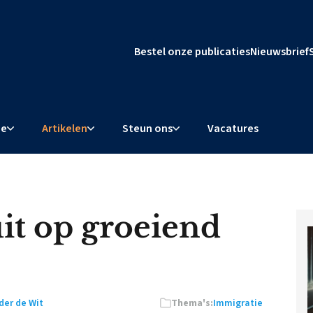
Bestel onze publicaties
Nieuwsbrief
ie
Artikelen
Steun ons
Vacatures
uit op groeiend
der de Wit
Thema's:
Immigratie