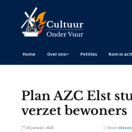
Home
Over ons
Petities
Kom in act
Plan AZC Elst st
verzet bewoners
28 januari 2025
Door:
Alexan