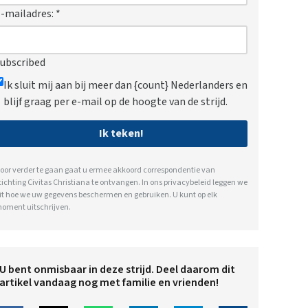
-mailadres:
*
ubscribed
Ik sluit mij aan bij meer dan {count} Nederlanders en
blijf graag per e-mail op de hoogte van de strijd.
Ik teken!
oor verder te gaan gaat u ermee akkoord correspondentie van
tichting Civitas Christiana te ontvangen. In ons
privacybeleid
leggen we
it hoe we uw gegevens beschermen en gebruiken. U kunt op elk
oment uitschrijven.
U bent onmisbaar in deze strijd. Deel daarom dit
artikel vandaag nog met familie en vrienden!