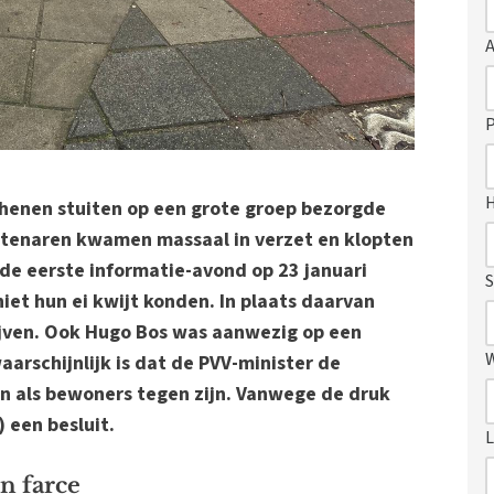
P
Rhenen stuiten op een grote groep bezorgde
stenaren kwamen massaal in verzet en klopten
 de eerste informatie-avond op 23 januari
S
et hun ei kwijt konden. In plaats daarvan
ijven. Ook Hugo Bos was aanwezig op een
arschijnlijk is dat de PVV-minister de
 als bewoners tegen zijn. Vanwege de druk
) een besluit.
L
n farce