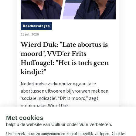
Beschouwingen
15 juli 2026
Wierd Duk: "Late abortus is
moord", VVD’er Frits
Huffnagel: "Het is toch geen
kindje?"
Nederlandse ziekenhuizen gaan late
abortussen uitvoeren bij vrouwen met een
‘sociale indicatie’. “Dit is moord,” zegt
opiniemaker Wierd Duk.
Lees meer