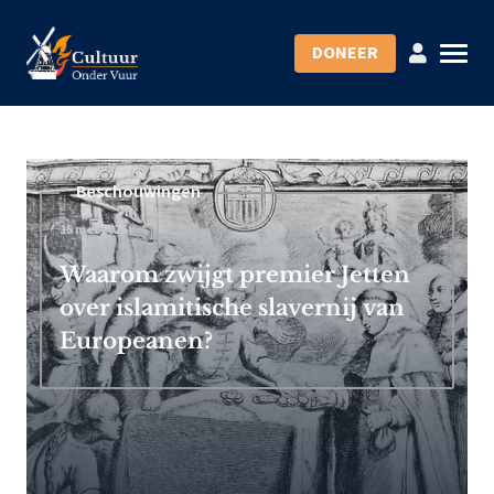
DONEER
Beschouwingen
15 mei 2026
Waarom zwijgt premier Jetten
over islamitische slavernij van
Europeanen?