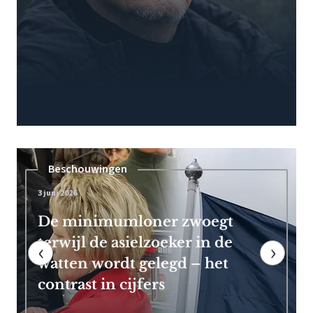
Pensioen
7 mei 2026
Frans Timmermans kan vroeg
met pensioen dankzij royale
‹
›
EU-uitkering