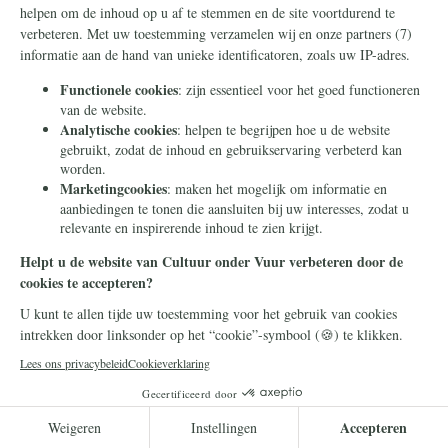
Frans Timmermans
14 juli 2026
Frans Timmermans krijgt
geheel onverdiend een
eretitel als minister van Staat
Frans Timmermans is benoemd tot minister
van Staat. Waar heeft hij dit buitengewone
eerbetoon aan te danken?
Lees meer