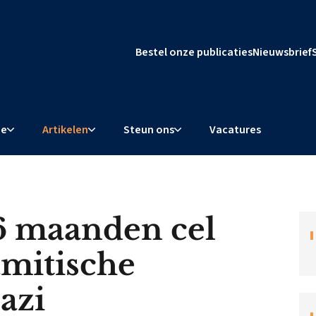
Bestel onze publicaties
Nieuwsbrief
ie
Artikelen
Steun ons
Vacatures
 6 maanden cel
amitische
azi