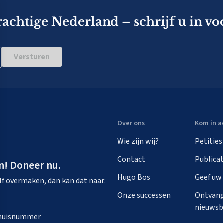
rachtige Nederland – schrijf u in vo
Versturen
Over ons
Kom in a
Wie zijn wij?
Petities
Contact
Publicat
n! Doneer nu.
Hugo Bos
Geef uw
zelf overmaken, dan kan dat naar:
Onze successen
Ontvang
nieuwsb
n huisnummer