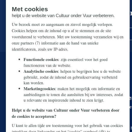
Mis niks in de strijd om ons p
Zorg dat u geen enkel belangrijk artikel mist.
U kunt onze Nederlandse cultuur redde
Makkelijk en snel doneren kan via
iDEAL
. Wilt u liever 
Rekeningnummer:
NL38 ABNA 0426 8919 29
T.n.v. Stichting Civitas Christiana
O.v.v. Webdonatie Cultuur onder Vuur + uw postcode e