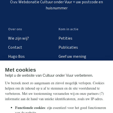
O.v.v. Webdonatie Cultuur onder Vuur + uw postcode en
huisnummer
Over ons
Kom in actie
Wie zijn wij?
Petities
Contact
Publicaties
Hugo Bos
Geef uw mening
Onze successen
Ontvang de nieuwsbrief
Steun ons
Info
Nieuwsbrief
Contact
Eenmalig
Ontvang onze Telegram-
berichten
Maandelijks