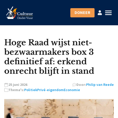
DONEER
Hoge Raad wijst niet-
bezwaarmakers box 3
definitief af: erkend
onrecht blijft in stand
25 juni 2026
Door:
Philip van Reede
Thema's:
Politiek
Privé-eigendom
Economie