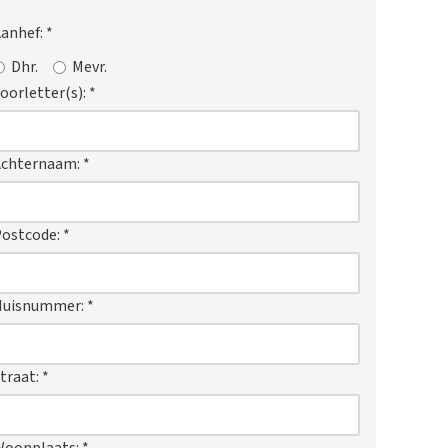
anhef:
*
Dhr.
Mevr.
oorletter(s):
*
Achternaam:
*
ostcode:
*
Huisnummer:
*
traat:
*
Woonplaats:
*