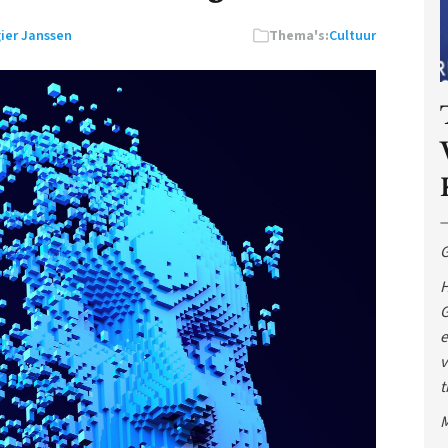
ier Janssen
Thema's:
Cultuur
G
H
G
e
v
t
M