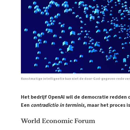
Kunstmatige intelligentie kan niet de door-God-gegeven-rede ve
Het bedrijf OpenAI wil de democratie redden 
Een
contradictio in terminis
, maar het proces i
World Economic Forum