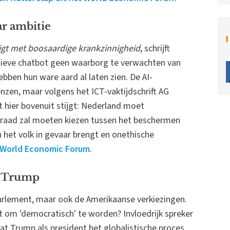
ar ambitie
igt met boosaardige krankzinnigheid
, schrijft
ctieve chatbot geen waarborg te verwachten van
ebben hun ware aard al laten zien. De AI-
zen, maar volgens het ICT-vaktijdschrift AG
 hier bovenuit stijgt: Nederland moet
raad zal moeten kiezen tussen het beschermen
n het volk in gevaar brengt en onethische
World Economic Forum
.
t Trump
parlement, maar ook de Amerikaanse verkiezingen.
 om 'democratisch' te worden? Invloedrijk spreker
dat Trump als president het globalistische proces