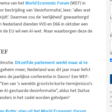
 thema van het
World Economic Forum
(WEF) in
bestrijding van 'desinformatie', lees: 'alles wat
rijdt'. Daarmee zou de 'eerlijkheid' gewaarborgd
L
. In Nederland dienden VVD en D66 in oktober een
En de EU wil een AI-wet. Maar waarborgen deze de
E
WEF
S
admotie.
Ditzelfde parlement werkt maar al te
n geheim meer; Nederland was dit jaar maar liefst
ens de jaarlijkse conferentie in Davos! Een WEF-
 “Een van 's werelds grootste korte-termijnrisico's
an AI-gestuurde desinformatie”, aldus het Duitse
D
tanders in het zadel worden geholpen?
S
u
m
aan Rutte: stap uit het World Economic Forum