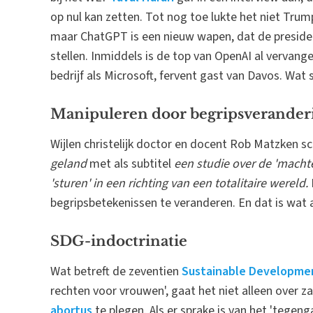
op nul kan zetten. Tot nog toe lukte het niet Trump
maar ChatGPT is een nieuw wapen, dat de president
stellen. Inmiddels is de top van OpenAI al vervan
bedrijf als Microsoft, fervent gast van Davos. Wat
Manipuleren door begripsverander
Wijlen christelijk doctor en docent Rob Matzken s
geland
met als subtitel
een studie over de 'mach
'sturen' in een richting van een totalitaire wereld.
begripsbetekenissen te veranderen. En dat is wat a
SDG-indoctrinatie
Wat betreft de zeventien
Sustainable Developmen
rechten voor vrouwen', gaat het niet alleen over z
abortus
te plegen. Als er sprake is van het 'tegen