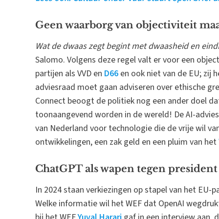
Geen waarborg van objectiviteit ma
Wat de dwaas zegt begint met dwaasheid en eind
Salomo. Volgens deze regel valt er voor een obje
partijen als VVD en
D66
en ook niet van de EU; zij h
adviesraad moet gaan adviseren over ethische gren
Connect beoogt de politiek nog een ander doel dat
toonaangevend worden in de wereld! De AI-advies
van Nederland voor technologie die de vrije wil va
ontwikkelingen, een zak geld en een pluim van het
ChatGPT als wapen tegen presiden
In 2024 staan verkiezingen op stapel van het EU-
Welke informatie wil het WEF dat OpenAI wegdrukt
bij het WEF
Yuval Harari
gaf in een interview aan, 