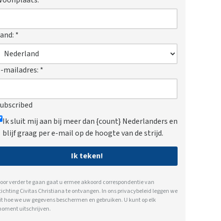
and:
*
-mailadres:
*
ubscribed
Ik sluit mij aan bij meer dan {count} Nederlanders en
blijf graag per e-mail op de hoogte van de strijd.
Ik teken!
oor verder te gaan gaat u ermee akkoord correspondentie van
tichting Civitas Christiana te ontvangen. In ons
privacybeleid
leggen we
it hoe we uw gegevens beschermen en gebruiken. U kunt op elk
oment uitschrijven.