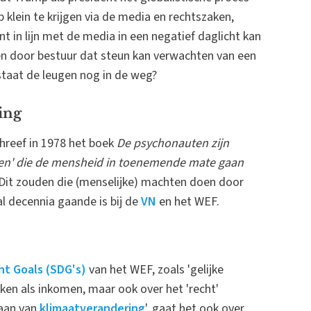
 klein te krijgen via de media en rechtszaken,
 in lijn met de media in een negatief daglicht kan
gen door bestuur dat steun kan verwachten van een
 staat de leugen nog in de weg?
ing
chreef in 1978 het boek
De psychonauten zijn
ten' die de mensheid in toenemende mate gaan
Dit zouden die (menselijke) machten doen door
l decennia gaande is bij de
VN
en het WEF.
t Goals (SDG's)
van het WEF, zoals 'gelijke
aken als inkomen, maar ook over het 'recht'
gaan van
klimaatverandering
', gaat het ook over