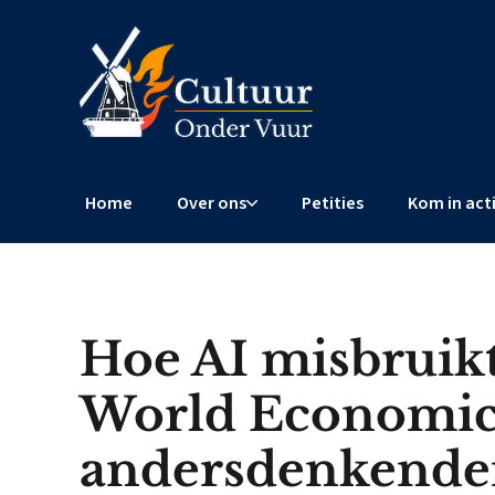
Home
Over ons
Petities
Kom in act
Hoe AI misbruikt
World Economi
andersdenkenden