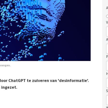
A
V
P
rvangen.
door ChatGPT te zuiveren van 'desinformatie'.
s ingezet.
S