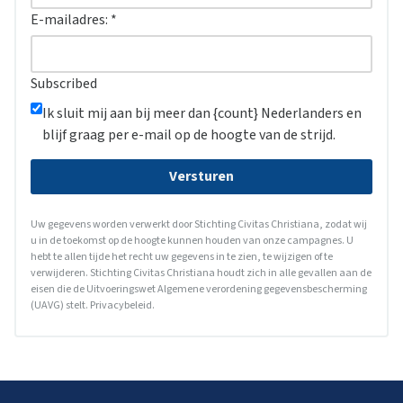
E-mailadres:
*
Subscribed
Ik sluit mij aan bij meer dan {count} Nederlanders en
blijf graag per e-mail op de hoogte van de strijd.
Versturen
Uw gegevens worden verwerkt door Stichting Civitas Christiana, zodat wij
u in de toekomst op de hoogte kunnen houden van onze campagnes. U
hebt te allen tijde het recht uw gegevens in te zien, te wijzigen of te
verwijderen. Stichting Civitas Christiana houdt zich in alle gevallen aan de
eisen die de Uitvoeringswet Algemene verordening gegevensbescherming
(UAVG) stelt.
Privacybeleid
.