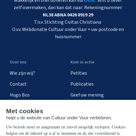
Makkelijk en snel doneren kan via
iDEAL
. Wilt u liever
zelf overmaken, dan kan dat naar: Rekeningnummer:
NL38 ABNA 0426 8919 29
T.n.v. Stichting Civitas Christiana
O.v.v. Webdonatie Cultuur onder Vuur + uw postcode en
huisnummer
Over ons
Kom in actie
Wie zijn wij?
Petities
Contact
Publicaties
Hugo Bos
Geef uw mening
Onze successen
Ontvang de nieuwsbrief
Steun ons
Info