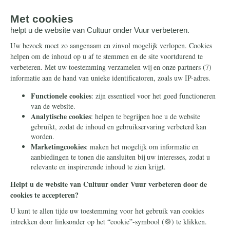
Onze successen
Ontvang de nieuwsbrief
Steun ons
Info
Nieuwsbrief
Contact
Eenmalig
Ontvang onze Telegram-
berichten
Maandelijks
Privacy
Periodiek
Nalaten
Zelf overschrijven
© 2026 Stichting Civitas Christiana
Cookieverklaring