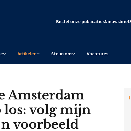
Bestel onze publicaties
Nieuwsbrief
ie
Artikelen
Steun ons
Vacatures
e Amsterdam
p los: volg mijn
ijn voorbeeld