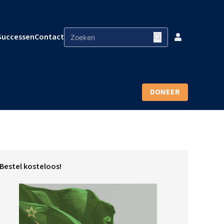
Successen
Contact
DONEER
Bestel kosteloos!