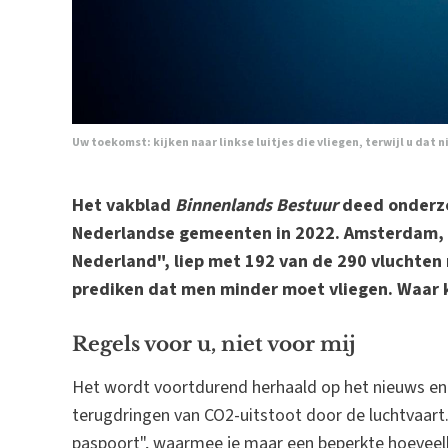
Uw toekomst: kijken naar linkse luitjes die vliegen, terwijl u dat 
Het vakblad
Binnenlands Bestuur
deed onderzo
Nederlandse gemeenten in 2022. Amsterdam, 
Nederland", liep met 192 van de 290 vluchten 
prediken dat men minder moet vliegen. Waar 
Regels voor u, niet voor mij
Het wordt voortdurend herhaald op het nieuws en i
terugdringen van CO2-uitstoot door de luchtvaart.
paspoort", waarmee je maar een beperkte hoeveelhe