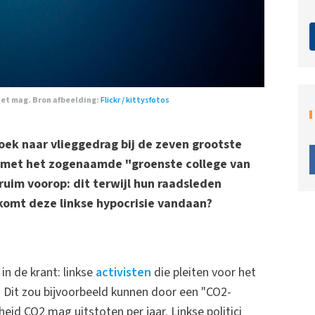
niet mag. Bron afbeelding:
Flickr / kittysfotos
ek naar vlieggedrag bij de zeven grootste
met het zogenaamde "groenste college van
ruim voorop: dit terwijl hun raadsleden
komt deze linkse hypocrisie vandaan?
n de krant: linkse
activisten
die pleiten voor het
 Dit zou bijvoorbeeld kunnen door een "CO2-
id CO2 mag uitstoten per jaar. Linkse politici