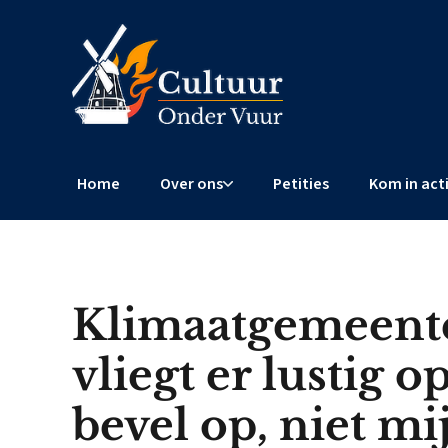
Home
Over ons
Petities
Kom in act
Klimaatgemeent
vliegt er lustig o
bevel op, niet m