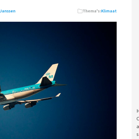
 Janssen
Thema's:
Klimaat
H
O
a
s