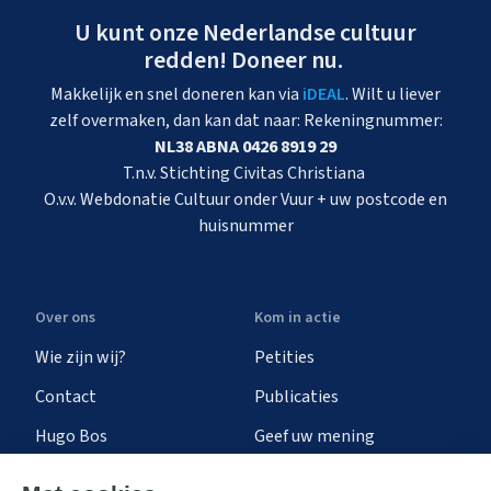
U kunt onze Nederlandse cultuur
redden! Doneer nu.
Makkelijk en snel doneren kan via
iDEAL
. Wilt u liever
zelf overmaken, dan kan dat naar: Rekeningnummer:
NL38 ABNA 0426 8919 29
T.n.v. Stichting Civitas Christiana
O.v.v. Webdonatie Cultuur onder Vuur + uw postcode en
huisnummer
Over ons
Kom in actie
Wie zijn wij?
Petities
Contact
Publicaties
Hugo Bos
Geef uw mening
Onze successen
Ontvang de nieuwsbrief