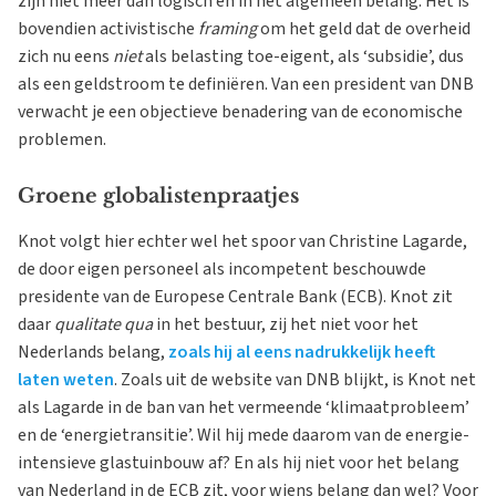
zijn niet meer dan logisch en in het algemeen belang. Het is
bovendien activistische
framing
om het geld dat de overheid
zich nu eens
niet
als belasting toe-eigent, als ‘subsidie’, dus
als een geldstroom te definiëren. Van een president van DNB
verwacht je een objectieve benadering van de economische
problemen.
Groene globalistenpraatjes
Knot volgt hier echter wel het spoor van Christine Lagarde,
de door eigen personeel als incompetent beschouwde
presidente van de Europese Centrale Bank (ECB). Knot zit
daar
qualitate qua
in het bestuur, zij het niet voor het
Nederlands belang,
zoals hij al eens nadrukkelijk heeft
laten weten
. Zoals uit de website van DNB blijkt, is Knot net
als Lagarde in de ban van het vermeende ‘klimaatprobleem’
en de ‘energietransitie’. Wil hij mede daarom van de energie-
intensieve glastuinbouw af? En als hij niet voor het belang
van Nederland in de ECB zit, voor wiens belang dan wel? Voor