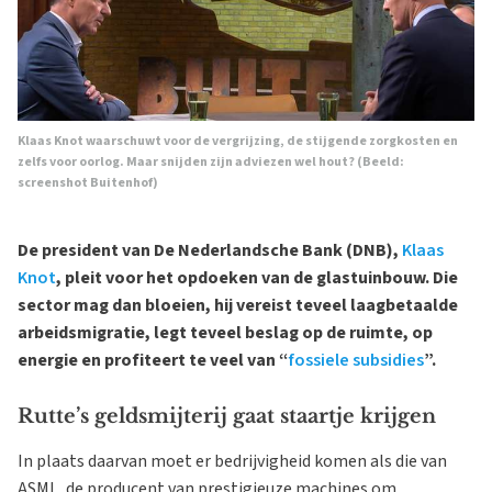
Klaas Knot waarschuwt voor de vergrijzing, de stijgende zorgkosten en
zelfs voor oorlog. Maar snijden zijn adviezen wel hout? (Beeld:
screenshot Buitenhof)
De president van De Nederlandsche Bank (DNB),
Klaas
Knot
, pleit voor het opdoeken van de glastuinbouw. Die
sector mag dan bloeien, hij vereist teveel laagbetaalde
arbeidsmigratie, legt teveel beslag op de ruimte, op
energie en profiteert te veel van “
fossiele subsidies
”.
Rutte’s geldsmijterij gaat staartje krijgen
In plaats daarvan moet er bedrijvigheid komen als die van
ASML, de producent van prestigieuze machines om