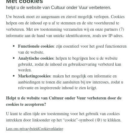
Steun ons
Info
Nieuwsbrief
Contact
Eenmalig
Ontvang onze Telegram-
berichten
Maandelijks
Privacy
Periodiek
Nalaten
Zelf overschrijven
© 2026 Stichting Civitas Christiana
Cookieverklaring
Privacy