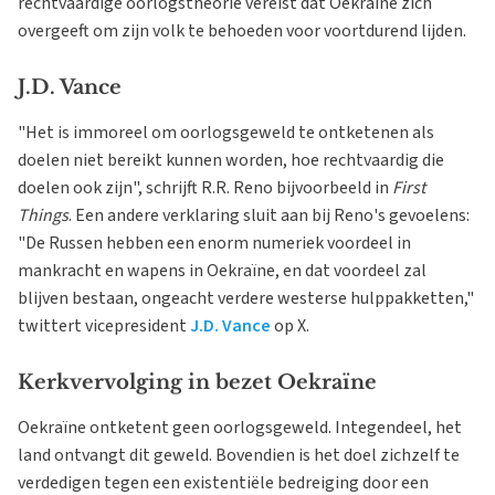
rechtvaardige oorlogstheorie vereist dat Oekraïne zich
overgeeft om zijn volk te behoeden voor voortdurend lijden.
J.D. Vance
"Het is immoreel om oorlogsgeweld te ontketenen als
doelen niet bereikt kunnen worden, hoe rechtvaardig die
doelen ook zijn", schrijft R.R. Reno bijvoorbeeld in
First
Things
. Een andere verklaring sluit aan bij Reno's gevoelens:
"De Russen hebben een enorm numeriek voordeel in
mankracht en wapens in Oekraïne, en dat voordeel zal
blijven bestaan, ongeacht verdere westerse hulppakketten,"
twittert vicepresident
J.D. Vance
op X.
Kerkvervolging in bezet Oekraïne
Oekraïne ontketent geen oorlogsgeweld. Integendeel, het
land ontvangt dit geweld. Bovendien is het doel zichzelf te
verdedigen tegen een existentiële bedreiging door een