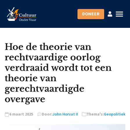
DONEER
Hoe de theorie van
rechtvaardige oorlog
verdraaid wordt tot een
theorie van
gerechtvaardigde
overgave
6 maart 2025
Door:
John Horvat II
Thema's:
Geopolitiek