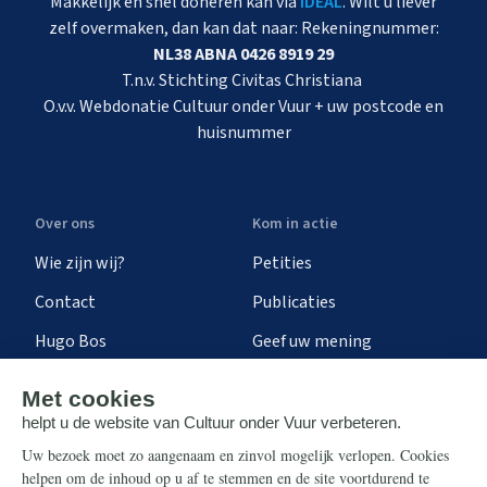
Makkelijk en snel doneren kan via
iDEAL
. Wilt u liever
zelf overmaken, dan kan dat naar: Rekeningnummer:
NL38 ABNA 0426 8919 29
T.n.v. Stichting Civitas Christiana
O.v.v. Webdonatie Cultuur onder Vuur + uw postcode en
huisnummer
Over ons
Kom in actie
Wie zijn wij?
Petities
Contact
Publicaties
Hugo Bos
Geef uw mening
Onze successen
Ontvang de nieuwsbrief
Steun ons
Info