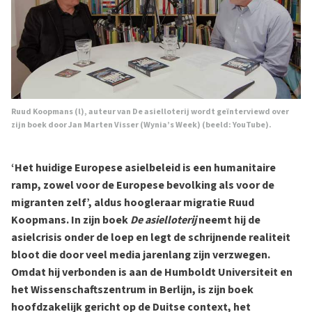
Ruud Koopmans (l), auteur van De asielloterij wordt geïnterviewd over
zijn boek door Jan Marten Visser (Wynia’s Week) (beeld: YouTube).
‘Het huidige Europese asielbeleid is een humanitaire
ramp, zowel voor de Europese bevolking als voor de
migranten zelf’, aldus hoogleraar migratie Ruud
Koopmans.
In zijn boek
De asielloterij
neemt hij de
asielcrisis onder de loep en legt de schrijnende realiteit
bloot die door veel media jarenlang zijn verzwegen.
Omdat hij verbonden is aan de Humboldt Universiteit en
het Wissenschaftszentrum in Berlijn, is zijn boek
hoofdzakelijk gericht op de Duitse context, het