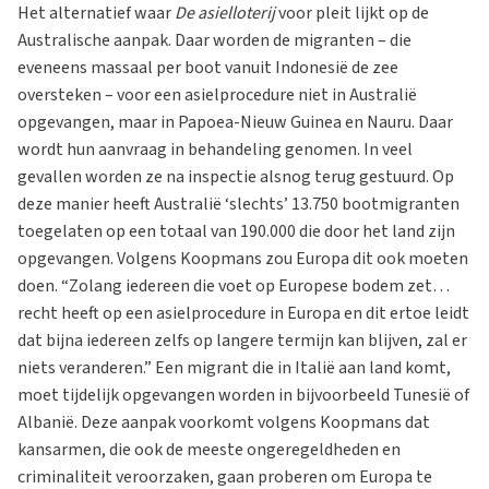
Het alternatief waar
De asielloterij
voor pleit lijkt op de
Australische aanpak. Daar worden de migranten – die
eveneens massaal per boot vanuit Indonesië de zee
oversteken – voor een asielprocedure niet in Australië
opgevangen, maar in Papoea-Nieuw Guinea en Nauru. Daar
wordt hun aanvraag in behandeling genomen. In veel
gevallen worden ze na inspectie alsnog terug gestuurd. Op
deze manier heeft Australië ‘slechts’ 13.750 bootmigranten
toegelaten op een totaal van 190.000 die door het land zijn
opgevangen. Volgens Koopmans zou Europa dit ook moeten
doen. “Zolang iedereen die voet op Europese bodem zet…
recht heeft op een asielprocedure in Europa en dit ertoe leidt
dat bijna iedereen zelfs op langere termijn kan blijven, zal er
niets veranderen.” Een migrant die in Italië aan land komt,
moet tijdelijk opgevangen worden in bijvoorbeeld Tunesië of
Albanië. Deze aanpak voorkomt volgens Koopmans dat
kansarmen, die ook de meeste ongeregeldheden en
criminaliteit veroorzaken, gaan proberen om Europa te