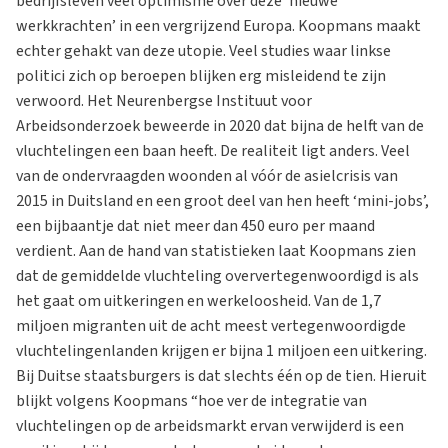
bedrijfsleven veel optimisme over deze ‘nieuwe
werkkrachten’ in een vergrijzend Europa. Koopmans maakt
echter gehakt van deze utopie. Veel studies waar linkse
politici zich op beroepen blijken erg misleidend te zijn
verwoord. Het Neurenbergse Instituut voor
Arbeidsonderzoek beweerde in 2020 dat bijna de helft van de
vluchtelingen een baan heeft. De realiteit ligt anders. Veel
van de ondervraagden woonden al vóór de asielcrisis van
2015 in Duitsland en een groot deel van hen heeft ‘mini-jobs’,
een bijbaantje dat niet meer dan 450 euro per maand
verdient. Aan de hand van statistieken laat Koopmans zien
dat de gemiddelde vluchteling oververtegenwoordigd is als
het gaat om uitkeringen en werkeloosheid. Van de 1,7
miljoen migranten uit de acht meest vertegenwoordigde
vluchtelingenlanden krijgen er bijna 1 miljoen een uitkering.
Bij Duitse staatsburgers is dat slechts één op de tien. Hieruit
blijkt volgens Koopmans “hoe ver de integratie van
vluchtelingen op de arbeidsmarkt ervan verwijderd is een