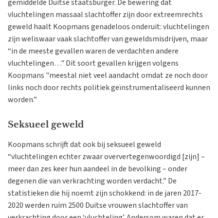
gemiddelde Duitse staatsburger. De bewering dat
vluchtelingen massaal slachtoffer zijn door extreemrechts
geweld haalt Koopmans genadeloos onderuit: vluchtelingen
zijn weliswaar vaak slachtoffer van geweldsmisdrijven, maar
“in de meeste gevallen waren de verdachten andere
vluchtelingen…" Dit soort gevallen krijgen volgens
Koopmans "meestal niet veel aandacht omdat ze noch door
links noch door rechts politiek geïnstrumentaliseerd kunnen
worden.”
Seksueel geweld
Koopmans schrijft dat ook bij seksueel geweld
“vluchtelingen echter zwaar oververtegenwoordigd [zijn] –
meer dan zes keer hun aandeel in de bevolking – onder
degenen die van verkrachting worden verdacht.” De
statistieken die hij noemt zijn schokkend: in de jaren 2017-
2020 werden ruim 2500 Duitse vrouwen slachtoffer van
verkrachting door een ‘vluchteling’. Andersom waren dat er