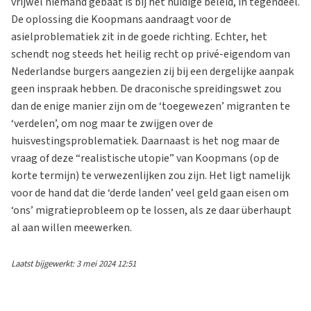
vrijwel niemand gebaat is bij het huidige beleid, in tegendeel.
De oplossing die Koopmans aandraagt voor de
asielproblematiek zit in de goede richting. Echter, het
schendt nog steeds het heilig recht op privé-eigendom van
Nederlandse burgers aangezien zij bij een dergelijke aanpak
geen inspraak hebben. De draconische spreidingswet zou
dan de enige manier zijn om de ‘toegewezen’ migranten te
‘verdelen’, om nog maar te zwijgen over de
huisvestingsproblematiek. Daarnaast is het nog maar de
vraag of deze “realistische utopie” van Koopmans (op de
korte termijn) te verwezenlijken zou zijn. Het ligt namelijk
voor de hand dat die ‘derde landen’ veel geld gaan eisen om
‘ons’ migratieprobleem op te lossen, als ze daar überhaupt
al aan willen meewerken.
Laatst bijgewerkt: 3 mei 2024 12:51