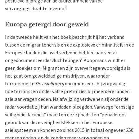
positieve bijdrage aan de duurzaamheid van de
verzorgingsstaat te leveren.”
Europa getergd door geweld
In de tweede helft van het boek beschrijft hij het verband
tussen de migrantencrisis en de explosieve criminaliteit in de
Europese landen die asiel verleend hebben aan veelal
ongedocumenteerde ‘vluchtelingen’. Koopmans windt er
geen doekjes om. Migranten zijn oververtegenwoordigd als
het gaat om gewelddadige misdrijven, waaronder
terrorisme. In
De asielloterij
documenteert hij zorgvuldig
hoe terroristen onder valse pretenties bij meerdere landen
asielaanvragen deden. Na afwijzing verdwenen zij onder de
radar voordat zij hun wandaden pleegden. Vanwege “ernstige
veiligheidslacunes” maakten deze jihadisten “genadeloos
gebruik van deze veiligheidslekken in het Europese
asielsysteem en konden zo sinds 2015 in totaal ongeveer 250
mensen doden, en duizenden meer verwonden en