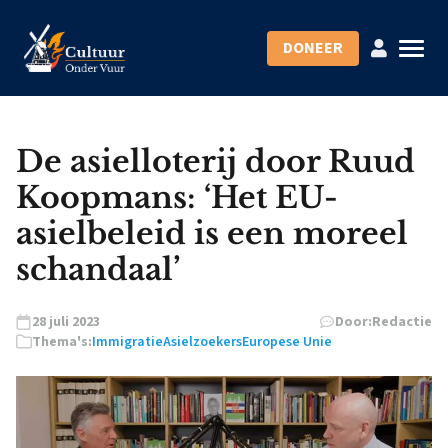
DONEER
De asielloterij door Ruud
Koopmans: ‘Het EU-
asielbeleid is een moreel
schandaal’
28 juli 2023
Door:
Redactie
Thema's:
Immigratie
Asielzoekers
Europese Unie