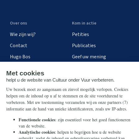
Over ons
Kom in actie
Wie zijn wij?
Petities
Contact
Publicaties
Hugo Bos
Geef uw mening
Onze successen
Ontvang de nieuwsbrief
Steun ons
Info
Nieuwsbrief
Contact
Eenmalig
Ontvang onze Telegram-
berichten
Maandelijks
Privacy
Periodiek