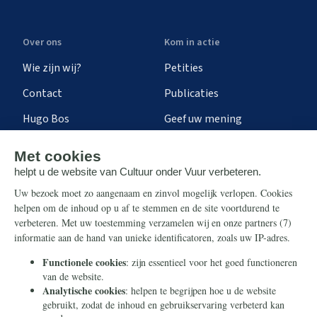
Over ons
Kom in actie
Wie zijn wij?
Petities
Contact
Publicaties
Hugo Bos
Geef uw mening
Onze successen
Ontvang de nieuwsbrief
Steun ons
Info
Nieuwsbrief
Contact
Eenmalig
Ontvang onze Telegram-
berichten
Maandelijks
Privacy
Periodiek