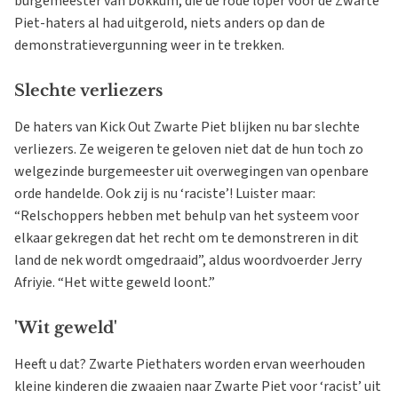
burgemeester van Dokkum, die de rode loper voor de Zwarte
Piet-haters al had uitgerold, niets anders op dan de
demonstratievergunning weer in te trekken.
Slechte verliezers
De haters van Kick Out Zwarte Piet blijken nu bar slechte
verliezers. Ze weigeren te geloven niet dat de hun toch zo
welgezinde burgemeester uit overwegingen van openbare
orde handelde. Ook zij is nu ‘raciste’! Luister maar:
“Relschoppers hebben met behulp van het systeem voor
elkaar gekregen dat het recht om te demonstreren in dit
land de nek wordt omgedraaid”, aldus woordvoerder Jerry
Afriyie. “Het witte geweld loont.”
'Wit geweld'
Heeft u dat? Zwarte Piethaters worden ervan weerhouden
kleine kinderen die zwaaien naar Zwarte Piet voor ‘racist’ uit