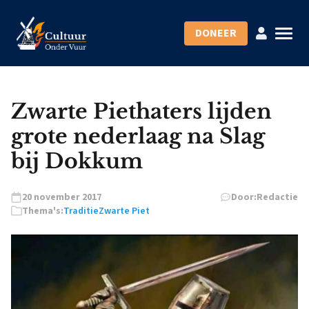
DONEER
Zwarte Piethaters lijden
grote nederlaag na Slag
bij Dokkum
20 november 2017
Door:
Redactie
Thema's:
Traditie
Zwarte Piet