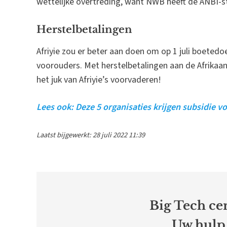
wettelijke overtreding, want NWB heeft de ANBI-sta
Herstelbetalingen
Afriyie zou er beter aan doen om op 1 juli boetedo
voorouders. Met herstelbetalingen aan de Afrika
het juk van Afriyie’s voorvaderen!
Lees ook: Deze 5 organisaties krijgen subsidie v
Laatst bijgewerkt: 28 juli 2022 11:39
Big Tech cen
Uw hulp 