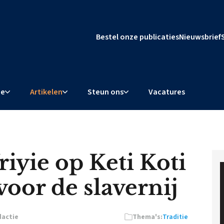
Bestel onze publicaties
Nieuwsbrief
ie
Artikelen
Steun ons
Vacatures
iyie op Keti Koti
voor de slavernij
actie
Thema's:
Traditie