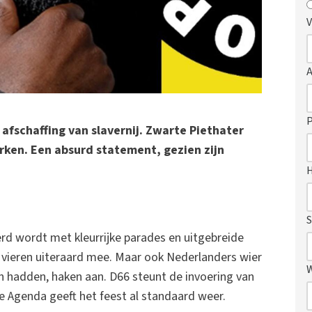
V
P
e afschaffing van slavernij. Zwarte Piethater
erken. Een absurd statement, gezien zijn
S
ierd wordt met kleurrijke parades en uitgebreide
d vieren uiteraard mee. Maar ook Nederlanders wier
n hadden, haken aan. D66 steunt de invoering van
gle Agenda geeft het feest al standaard weer.