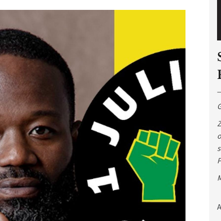
G
Z
o
s
P
M
A