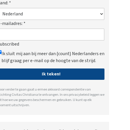
and:
*
-mailadres:
*
ubscribed
Ik sluit mij aan bij meer dan {count} Nederlanders en
blijf graag per e-mail op de hoogte van de strijd.
Ik teken!
oor verder te gaan gaat u ermee akkoord correspondentie van
tichting Civitas Christiana te ontvangen. In ons
privacybeleid
leggen we
it hoe we uw gegevens beschermen en gebruiken. U kunt op elk
oment uitschrijven.