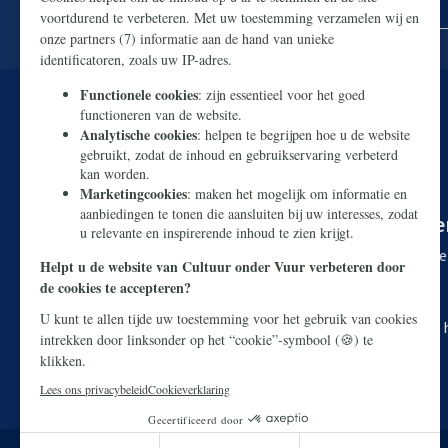
U kunt onze Nederlandse cultuur redde
Makkelijk en snel doneren kan via
iDEAL
. Wilt u liever 
Rekeningnummer:
NL38 ABNA 0426 8919 29
T.n.v. Stichting Civitas Christiana
O.v.v. Webdonatie Cultuur onder Vuur + uw postcode e