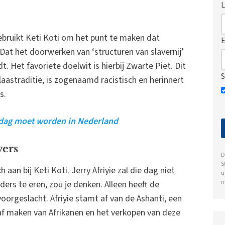
L
 gebruikt Keti Koti om het punt te maken dat
E
. Dat het doorwerken van ‘structuren van slavernij’
 Het favoriete doelwit is hierbij Zwarte Piet. Dit
S
aastraditie, is zogenaamd racistisch en herinnert
s.
tdag moet worden in Nederland
vers
D
S
aan bij Keti Koti. Jerry Afriyie zal die dag niet
u
m
ers te eren, zou je denken. Alleen heeft de
voorgeslacht. Afriyie stamt af van de Ashanti, een
af maken van Afrikanen en het verkopen van deze