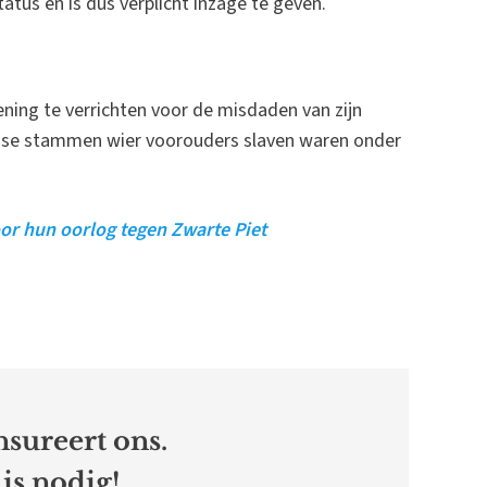
tus en is dus verplicht inzage te geven.
ening te verrichten voor de misdaden van zijn
anse stammen wier voorouders slaven waren onder
oor hun oorlog tegen Zwarte Piet
sureert ons.
is nodig!