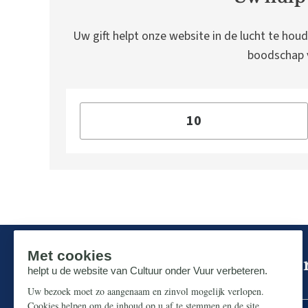
Uw gift helpt onze website in de lucht te houd
boodschap v
Mis niks in de strijd om ons p
Zorg dat u geen enkel belangrijk artikel mist.