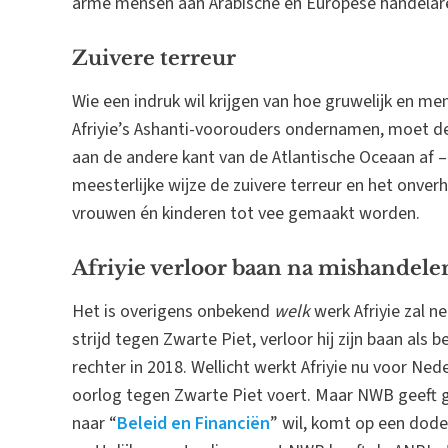
arme mensen aan Arabische en Europese handelar
Zuivere terreur
Wie een indruk wil krijgen van hoe gruwelijk en m
Afriyie’s Ashanti-voorouders ondernamen, moet d
aan de andere kant van de Atlantische Oceaan af 
meesterlijke wijze de zuivere terreur en het onve
vrouwen én kinderen tot vee gemaakt worden.
Afriyie verloor baan na mishandele
Het is overigens onbekend
welk
werk Afriyie zal n
strijd tegen Zwarte Piet, verloor hij zijn baan als 
rechter in 2018. Wellicht werkt Afriyie nu voor Ned
oorlog tegen Zwarte Piet voert. Maar NWB geeft g
naar “
Beleid en Financiën
” wil, komt op een dode