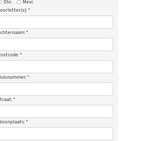
Dhr.
Mevr.
oorletter(s):
*
Achternaam:
*
ostcode:
*
Huisnummer:
*
traat:
*
Woonplaats:
*