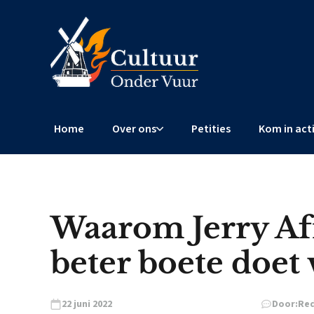
Home
Over ons
Petities
Kom in act
Waarom Jerry Afr
beter boete doet 
22 juni 2022
Door:
Red