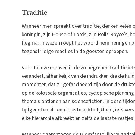
Traditie
Wanneer men spreekt over traditie, denken velen o
koningin, zijn House of Lords, zijn Rolls Royce’s, 
flegma. In wezen roept het woord herinneringen o
tegenstrijdige reacties in de geesten oproepen.
Voor talloze mensen is de zo begrepen traditie ie
verandert, afhankelijk van de indrukken die de huidig
momenten dat zij gefascineerd zijn door de druk
op de kolossale organisaties, cyclopische planning 
thema's ontlenen aan sciencefiction. In deze tijden
tijdgenoten als een trieste achterlijkheid, iets ve
elke hiërarchie afbreekt en zelfs de laatste restj
Wanneer daarentegen de triomfantelijke vulgaritei