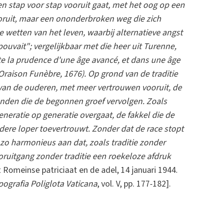
men stap voor stap vooruit gaat, met het oog op een
oruit, maar een ononderbroken weg die zich
e wetten van het leven, waarbij alternatieve angst
pouvait"; vergelijkbaar met die heer uit Turenne,
te la prudence d'une âge avancé, et dans une âge
 Oraison Funèbre, 1676). Op grond van de traditie
g van de ouderen, met meer vertrouwen vooruit, de
nden die de begonnen groef vervolgen. Zoals
generatie op generatie overgaat, de fakkel die de
andere loper toevertrouwt. Zonder dat de race stopt
r zo harmonieus aan dat, zoals traditie zonder
oruitgang zonder traditie een roekeloze afdruk
 Romeinse patriciaat en de adel, 14 januari 1944.
pografia Poliglota Vaticana
, vol. V, pp. 177-182].