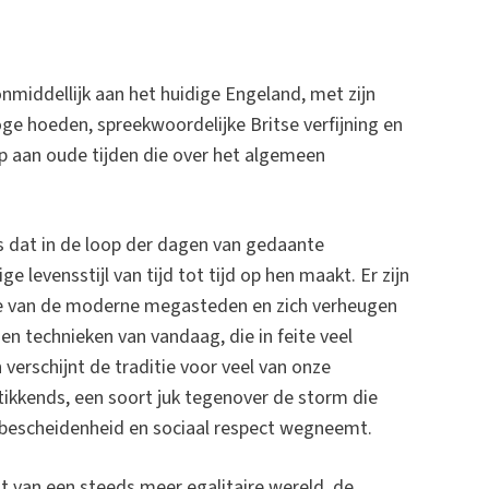
nmiddellijk aan het huidige Engeland, met zijn
hoge hoeden, spreekwoordelijke Britse verfijning en
p aan oude tijden die over het algemeen
ts dat in de loop der dagen van gedaante
e levensstijl van tijd tot tijd op hen maakt. Er zijn
te van de moderne megasteden en zich verheugen
en technieken van vandaag, die in feite veel
 verschijnt de traditie voor veel van onze
rstikkends, een soort juk tegenover de storm die
es bescheidenheid en sociaal respect wegneemt.
t van een steeds meer egalitaire wereld, de