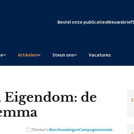
Bestel onze publicaties
Nieuwsbrief
ie
Artikelen
Steun ons
Vacatures
e, Eigendom: de
lemma
Thema's:
Beschouwingen
Campagnenieuws