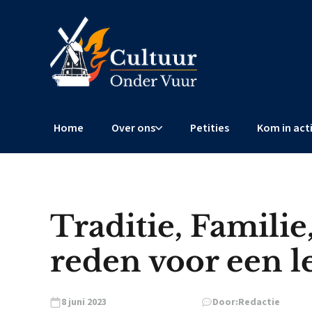
Home
Over ons
Petities
Kom in act
Traditie, Famili
reden voor een 
8 juni 2023
Door:
Redactie