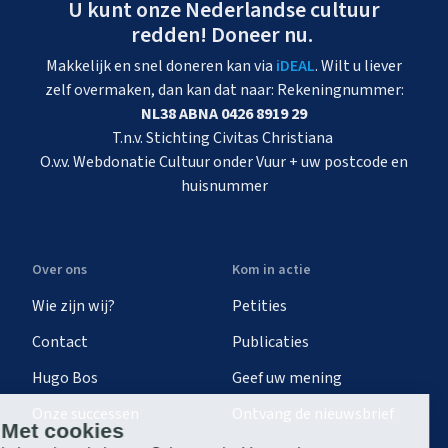
U kunt onze Nederlandse cultuur
redden! Doneer nu.
Makkelijk en snel doneren kan via
iDEAL
. Wilt u liever
zelf overmaken, dan kan dat naar: Rekeningnummer:
NL38 ABNA 0426 8919 29
T.n.v. Stichting Civitas Christiana
O.v.v. Webdonatie Cultuur onder Vuur + uw postcode en
huisnummer
Over ons
Kom in actie
Wie zijn wij?
Petities
Contact
Publicaties
Hugo Bos
Geef uw mening
Onze successen
Ontvang de nieuwsbrief