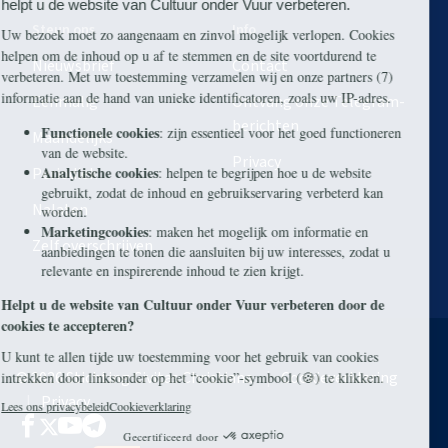
Steun ons
Info
Nieuwsbrief
Contact
Eenmalig
Ontvang onze Telegram-
berichten
Maandelijks
Privacy
Periodiek
Nalaten
Zelf overschrijven
© 2026 Stichting Civitas Christiana
Cookieverklaring
Privacy