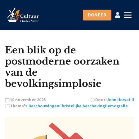
DONEER
Een blik op de
postmoderne oorzaken
van de
bevolkingsimplosie
10 november 2025
Door:
John Horvat II
Thema's:
Beschouwingen
Christelijke beschaving
Demografie