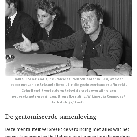
Daniel Cohn-Bendit, de Franse studentenleider in 1968, was een
exponent van de Seksuele Revolutie die gezinsverbanden afbreekt.
Cohn-Bendit vertelde op televisie trots over zijn eigen
pedoseksuele ervaringen. Bron afbeelding: Wikimedia Commons /
Jack de Nijs / Anefo.
De geatomiseerde samenleving
Deze mentaliteit verbreekt de verbinding met alles wat het