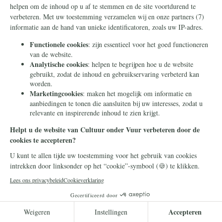
De achtergrond van de cultuur van
kinderloosheid
We kunnen de postmoderniteit niet beschouwen als een
puur natuurlijk fenomeen zonder enig verband met
bovennatuurlijke oorzaken. De huidige weigering om zich
voort te planten is zo in strijd met de menselijke natuur dat
er krachten aan het werk zijn die krachtige middelen
inzetten om de sterke instincten en driften te overwinnen
die door de geschiedenis heen het voortbestaan van de
mensheid hebben verzekerd. Het doel van het
uitsterven
van
de mensheid kan niet meer in strijd zijn met wat het
betekent om mens te zijn.
Opstand tegen de Schepper
Deze aanval kan dus niet worden toegeschreven aan het
momentum van Rousseauiaanse kleinigheden en