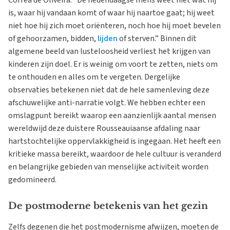
Corrêa de Oliveira: “De hedendaagse mens weet niet wat hij
is, waar hij vandaan komt of waar hij naartoe gaat; hij weet
niet hoe hij zich moet oriënteren, noch hoe hij moet bevelen
of gehoorzamen, bidden,
lijden
of sterven.” Binnen dit
algemene beeld van lusteloosheid verliest het krijgen van
kinderen zijn doel. Er is weinig om voort te zetten, niets om
te onthouden en alles om te vergeten. Dergelijke
observaties betekenen niet dat de hele samenleving deze
afschuwelijke anti-narratie volgt. We hebben echter een
omslagpunt bereikt waarop een aanzienlijk aantal mensen
wereldwijd deze duistere Rousseauiaanse afdaling naar
hartstochtelijke oppervlakkigheid is ingegaan. Het heeft een
kritieke massa bereikt, waardoor de hele cultuur is veranderd
en belangrijke gebieden van menselijke activiteit worden
gedomineerd.
De postmoderne betekenis van het gezin
Zelfs degenen die het postmodernisme afwijzen, moeten de