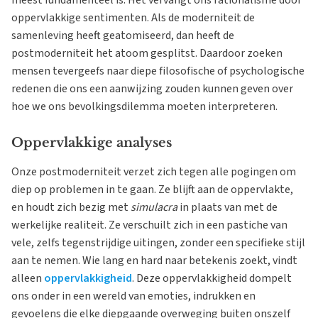
meest fundamenteel is. Het vervangt ons rationalisme door
oppervlakkige sentimenten. Als de moderniteit de
samenleving heeft geatomiseerd, dan heeft de
postmoderniteit het atoom gesplitst. Daardoor zoeken
mensen tevergeefs naar diepe filosofische of psychologische
redenen die ons een aanwijzing zouden kunnen geven over
hoe we ons bevolkingsdilemma moeten interpreteren.
Oppervlakkige analyses
Onze postmoderniteit verzet zich tegen alle pogingen om
diep op problemen in te gaan. Ze blijft aan de oppervlakte,
en houdt zich bezig met
simulacra
in plaats van met de
werkelijke realiteit. Ze verschuilt zich in een pastiche van
vele, zelfs tegenstrijdige uitingen, zonder een specifieke stijl
aan te nemen. Wie lang en hard naar betekenis zoekt, vindt
alleen
oppervlakkigheid
. Deze oppervlakkigheid dompelt
ons onder in een wereld van emoties, indrukken en
gevoelens die elke diepgaande overweging buiten onszelf