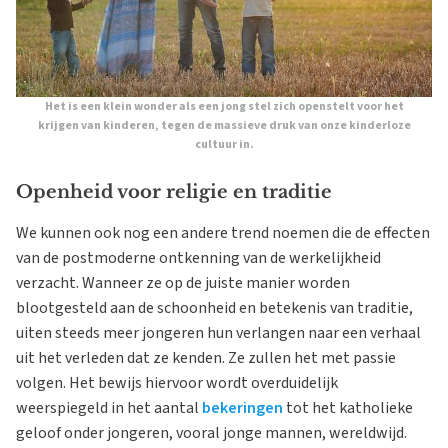
Het is een klein wonder als een jong stel zich openstelt voor het
krijgen van kinderen, tegen de massieve druk van onze kinderloze
cultuur in.
Openheid voor religie en traditie
We kunnen ook nog een andere trend noemen die de effecten
van de postmoderne ontkenning van de werkelijkheid
verzacht. Wanneer ze op de juiste manier worden
blootgesteld aan de schoonheid en betekenis van traditie,
uiten steeds meer jongeren hun verlangen naar een verhaal
uit het verleden dat ze kenden. Ze zullen het met passie
volgen. Het bewijs hiervoor wordt overduidelijk
weerspiegeld in het aantal
bekeringen
tot het katholieke
geloof onder jongeren, vooral jonge mannen, wereldwijd.