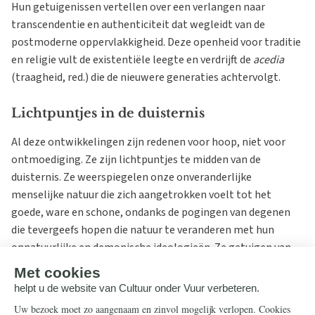
Hun getuigenissen vertellen over een verlangen naar
transcendentie en authenticiteit dat wegleidt van de
postmoderne oppervlakkigheid. Deze openheid voor traditie
en religie vult de existentiële leegte en verdrijft de
acedia
(traagheid, red.) die de nieuwere generaties achtervolgt.
Lichtpuntjes in de duisternis
Al deze ontwikkelingen zijn redenen voor hoop, niet voor
ontmoediging. Ze zijn lichtpuntjes te midden van de
duisternis. Ze weerspiegelen onze onveranderlijke
menselijke natuur die zich aangetrokken voelt tot het
goede, ware en schone, ondanks de pogingen van degenen
die tevergeefs hopen die natuur te veranderen met hun
onnatuurlijke en demonische ideologieën. Ze getuigen van
de werking van Gods genade. Deze aantrekkingskracht
bevestigt onze verbondenheid met een transcendente God
die meer dan wijzelf onze heiliging en redding verlangt.