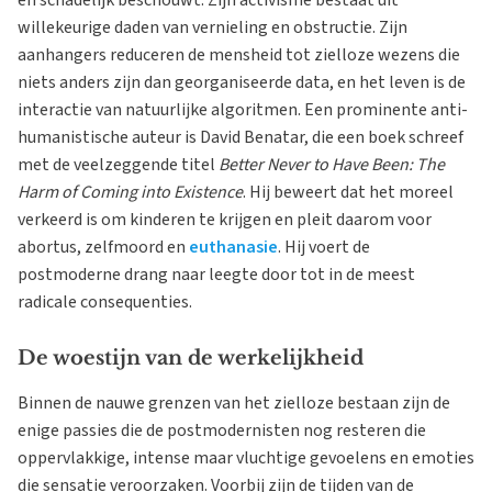
en schadelijk beschouwt. Zijn activisme bestaat uit
willekeurige daden van vernieling en obstructie. Zijn
aanhangers reduceren de mensheid tot zielloze wezens die
niets anders zijn dan georganiseerde data, en het leven is de
interactie van natuurlijke algoritmen. Een prominente anti-
humanistische auteur is David Benatar, die een boek schreef
met de veelzeggende titel
Better Never to Have Been: The
Harm of Coming into Existence
. Hij beweert dat het moreel
verkeerd is om kinderen te krijgen en pleit daarom voor
abortus, zelfmoord en
euthanasie
. Hij voert de
postmoderne drang naar leegte door tot in de meest
radicale consequenties.
De woestijn van de werkelijkheid
Binnen de nauwe grenzen van het zielloze bestaan zijn de
enige passies die de postmodernisten nog resteren die
oppervlakkige, intense maar vluchtige gevoelens en emoties
die sensatie veroorzaken. Voorbij zijn de tijden van de