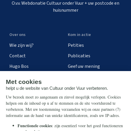
O.v.v. Webdonatie Cultuur onder Vuur + uw postcode en
huisnummer
Over ons
Kom in actie
Wie zijn wij?
Petities
Contact
Publicaties
Hugo Bos
Geef uw mening
Onze successen
Ontvang de nieuwsbrief
Steun ons
Info
Nieuwsbrief
Contact
Eenmalig
Ontvang onze Telegram-
berichten
Maandelijks