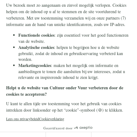
Steun ons
Info
Nieuwsbrief
Contact
Eenmalig
Ontvang onze Telegram-
berichten
Maandelijks
Privacy
Periodiek
Nalaten
Zelf overschrijven
© 2026 Stichting Civitas Christiana
Cookieverklaring
Privacy