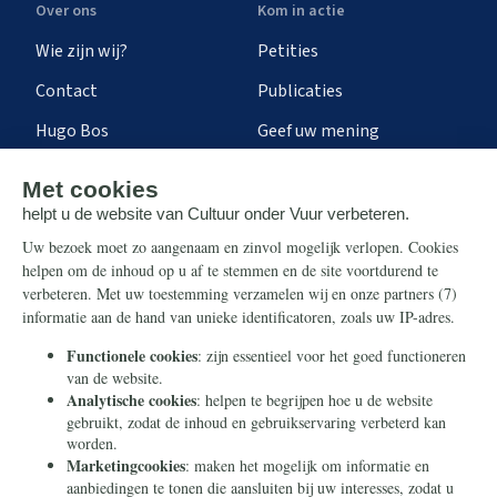
Over ons
Kom in actie
Wie zijn wij?
Petities
Contact
Publicaties
Hugo Bos
Geef uw mening
Onze successen
Ontvang de nieuwsbrief
Steun ons
Info
Nieuwsbrief
Contact
Eenmalig
Ontvang onze Telegram-
berichten
Maandelijks
Privacy
Periodiek
Nalaten
Zelf overschrijven