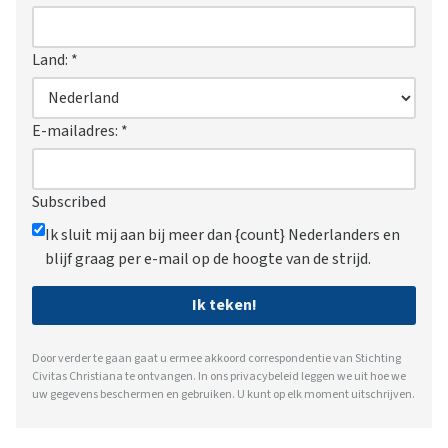
Land:
*
E-mailadres:
*
Subscribed
Ik sluit mij aan bij meer dan {count} Nederlanders en
blijf graag per e-mail op de hoogte van de strijd.
Ik teken!
Door verder te gaan gaat u ermee akkoord correspondentie van Stichting
Civitas Christiana te ontvangen. In ons
privacybeleid
leggen we uit hoe we
uw gegevens beschermen en gebruiken. U kunt op elk moment uitschrijven.