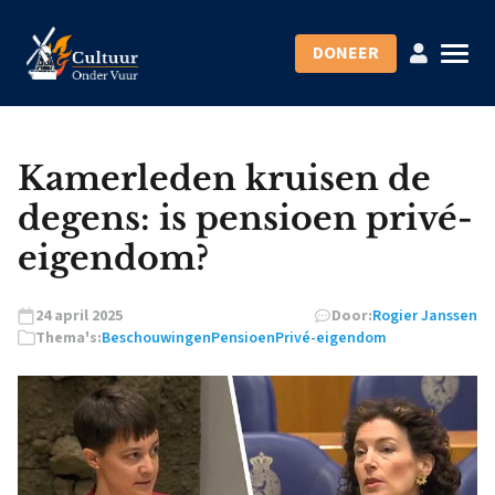
DONEER
Kamerleden kruisen de
degens: is pensioen privé-
eigendom?
24 april 2025
Door:
Rogier Janssen
Thema's:
Beschouwingen
Pensioen
Privé-eigendom