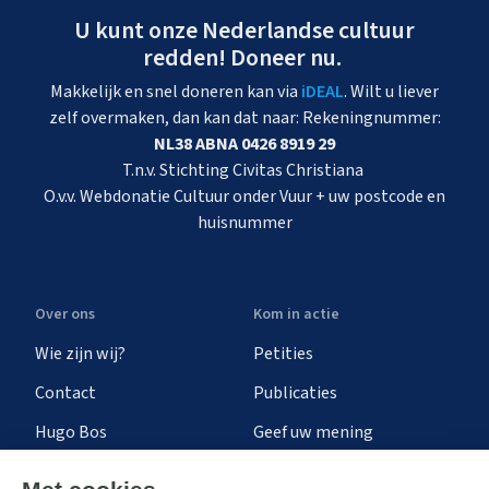
U kunt onze Nederlandse cultuur
redden! Doneer nu.
Makkelijk en snel doneren kan via
iDEAL
. Wilt u liever
zelf overmaken, dan kan dat naar: Rekeningnummer:
NL38 ABNA 0426 8919 29
T.n.v. Stichting Civitas Christiana
O.v.v. Webdonatie Cultuur onder Vuur + uw postcode en
huisnummer
Over ons
Kom in actie
Wie zijn wij?
Petities
Contact
Publicaties
Hugo Bos
Geef uw mening
Onze successen
Ontvang de nieuwsbrief