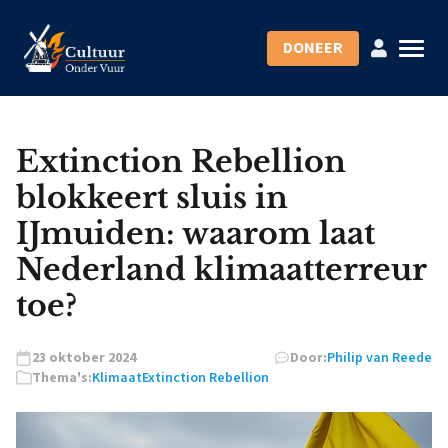
DONEER
Extinction Rebellion
blokkeert sluis in
IJmuiden: waarom laat
Nederland klimaatterreur
toe?
23 oktober 2024
Door:
Philip van Reede
Thema's:
Klimaat
Extinction Rebellion