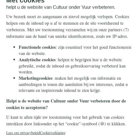
Steun ons
Info
Nieuwsbrief
Contact
Eenmalig
Ontvang onze Telegram-
berichten
Maandelijks
Privacy
Periodiek
Nalaten
Zelf overschrijven
© 2026 Stichting Civitas Christiana
Cookieverklaring
Privacy