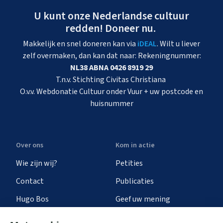
U kunt onze Nederlandse cultuur
redden! Doneer nu.
Makkelijk en snel doneren kan via
iDEAL
. Wilt u liever
zelf overmaken, dan kan dat naar: Rekeningnummer:
NL38 ABNA 0426 8919 29
T.n.v. Stichting Civitas Christiana
O.v.v. Webdonatie Cultuur onder Vuur + uw postcode en
huisnummer
Over ons
Kom in actie
Wie zijn wij?
Petities
Contact
Publicaties
Hugo Bos
Geef uw mening
Onze successen
Ontvang de nieuwsbrief