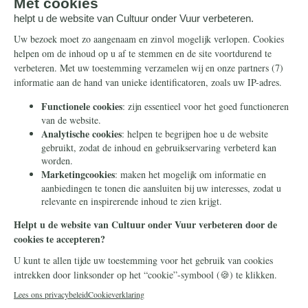
Steun ons
Info
Nieuwsbrief
Contact
Eenmalig
Ontvang onze Telegram-
berichten
Maandelijks
Privacy
Periodiek
Nalaten
Zelf overschrijven
© 2026 Stichting Civitas Christiana
Cookieverklaring
Privacy