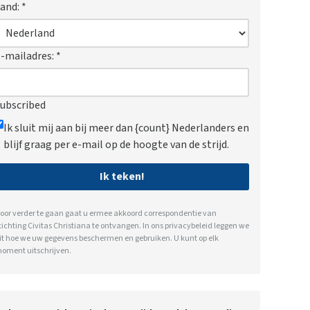
and:
*
-mailadres:
*
ubscribed
Ik sluit mij aan bij meer dan {count} Nederlanders en
blijf graag per e-mail op de hoogte van de strijd.
Ik teken!
oor verder te gaan gaat u ermee akkoord correspondentie van
tichting Civitas Christiana te ontvangen. In ons
privacybeleid
leggen we
it hoe we uw gegevens beschermen en gebruiken. U kunt op elk
oment uitschrijven.