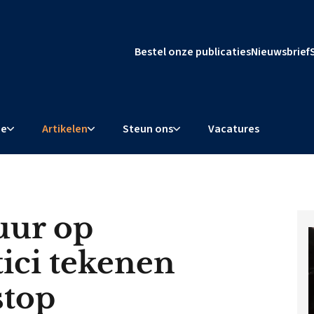
Bestel onze publicaties
Nieuwsbrief
ie
Artikelen
Steun ons
Vacatures
uur op
tici tekenen
stop