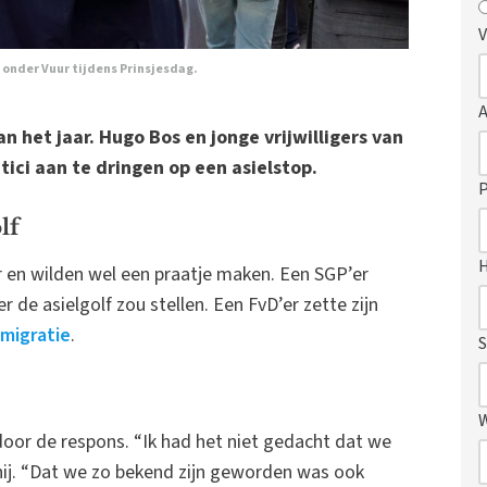
V
r onder Vuur tijdens Prinsjesdag.
an het jaar. Hugo Bos en jonge vrijwilligers van
ici aan te dringen op een asielstop.
P
lf
r en wilden wel een praatje maken. Een SGP’er
r de asielgolf zou stellen. Een FvD’er zette zijn
migratie
.
S
oor de respons. “Ik had het niet gedacht dat we
 hij. “Dat we zo bekend zijn geworden was ook