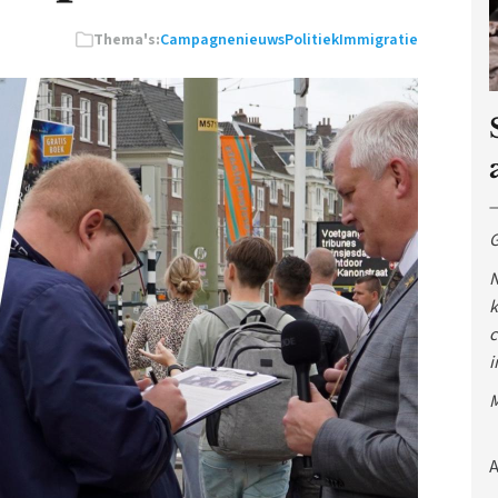
Thema's:
Campagnenieuws
Politiek
Immigratie
G
N
k
c
i
M
A