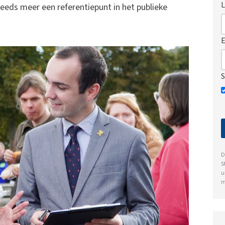
L
eeds meer een referentiepunt in het publieke
E
S
D
S
u
m