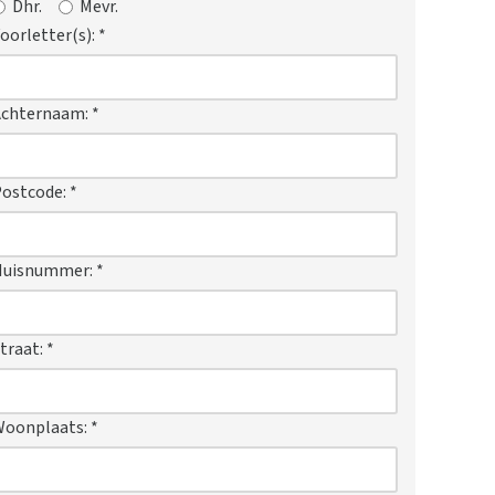
Dhr.
Mevr.
oorletter(s):
*
Achternaam:
*
ostcode:
*
Huisnummer:
*
traat:
*
Woonplaats:
*