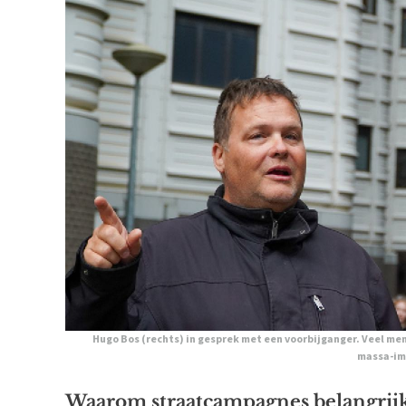
Hugo Bos (rechts) in gesprek met een voorbijganger. Veel men
massa-im
Waarom straatcampagnes belangrijk