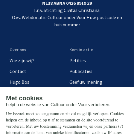
NL38 ABNA 0426 8919 29
T.n.v. Stichting Civitas Christiana
O.v.v. Webdonatie Cultuur onder Vuur + uw postcode en
huisnummer
Over ons
Kom in actie
Wie zijn wij?
Petities
Contact
Publicaties
Hugo Bos
Geef uw mening
Onze successen
Ontvang de nieuwsbrief
Steun ons
Info
Nieuwsbrief
Contact
Eenmalig
Ontvang onze Telegram-