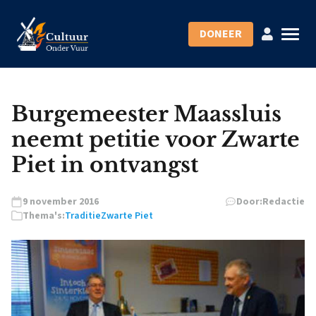
DONEER
Burgemeester Maassluis
neemt petitie voor Zwarte
Piet in ontvangst
9 november 2016
Door:
Redactie
Thema's:
Traditie
Zwarte Piet