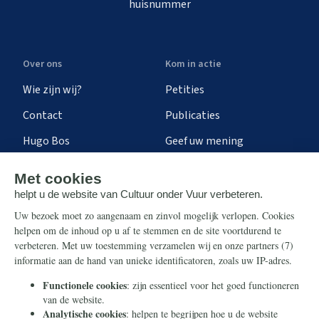
huisnummer
Over ons
Kom in actie
Wie zijn wij?
Petities
Contact
Publicaties
Hugo Bos
Geef uw mening
Onze successen
Ontvang de nieuwsbrief
Steun ons
Info
Nieuwsbrief
Contact
Eenmalig
Ontvang onze Telegram-
berichten
Maandelijks
Privacy
Periodiek