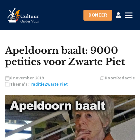
DONEER
Apeldoorn baalt: 9000
petities voor Zwarte Piet
8 november 2019
Door:
Redactie
Thema's:
Traditie
Zwarte Piet