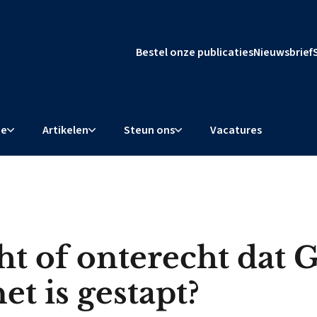
Bestel onze publicaties
Nieuwsbrief
ie
Artikelen
Steun ons
Vacatures
ht of onterecht dat 
et is gestapt?