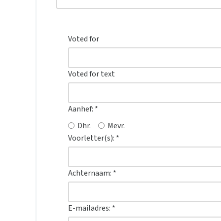
Voted for
Voted for text
Aanhef:
*
Dhr.
Mevr.
Voorletter(s):
*
Achternaam:
*
E-mailadres:
*