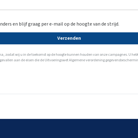
nders en blijf graag per e-mail op de hoogte van de strijd.
Verzenden
a, zodat wij u in de toekomst op de hoogte kunnen houden van onze campagnes. U hebt te 
lle gevallen aan de eisen die de Uitvoeringswet Algemene verordening gegevensbeschermin