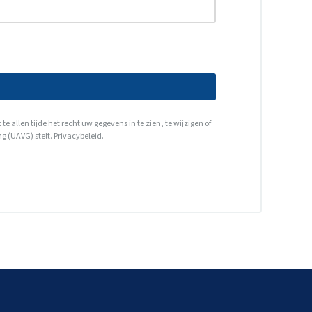
allen tijde het recht uw gegevens in te zien, te wijzigen of
g (UAVG) stelt.
Privacybeleid
.