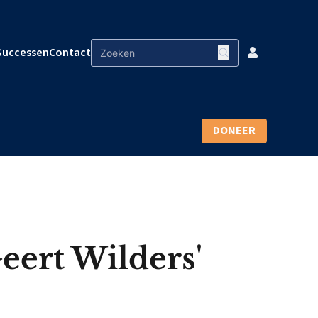
Successen
Contact
DONEER
Geert Wilders'