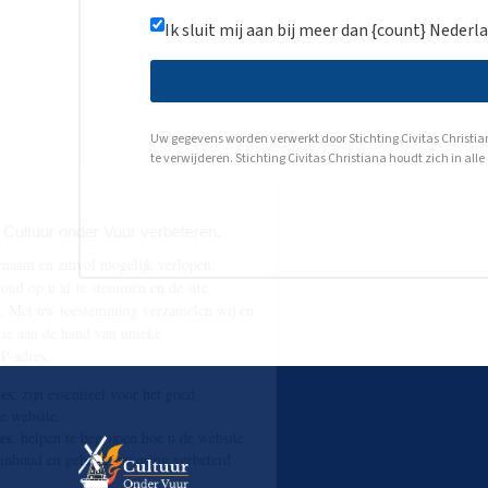
Ik sluit mij aan bij meer dan {count} Nederla
Uw gegevens worden verwerkt door Stichting Civitas Christian
te verwijderen. Stichting Civitas Christiana houdt zich in a