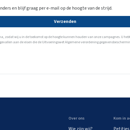
nders en blijf graag per e-mail op de hoogte van de strijd.
Verzenden
a, zodat wij u in de toekomst op de hoogte kunnen houden van onze campagnes. U hebt te 
lle gevallen aan de eisen die de Uitvoeringswet Algemene verordening gegevensbeschermin
Over ons
Kom in a
Wie zijn wij?
Petities