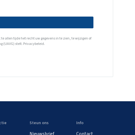
allen tijde het recht uw gegevens in te zien, te wijzigen of
g (UAVG) stelt.
Privacybeleid
.
ctie
Steun ons
Info
Nieuwsbrief
Contact