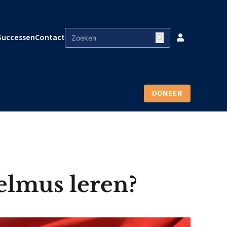
Successen
Contact
DONEER
elmus leren?