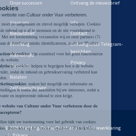
Onze successen
Ontvang de nieuwsbrief
Steun ons
Info
Nieuwsbrief
Contact
Eenmalig
Ontvang onze Telegram-
berichten
Maandelijks
Privacy
Periodiek
Nalaten
Zelf overschrijven
© 2026 Stichting Civitas Christiana
Cookieverklaring
Privacy