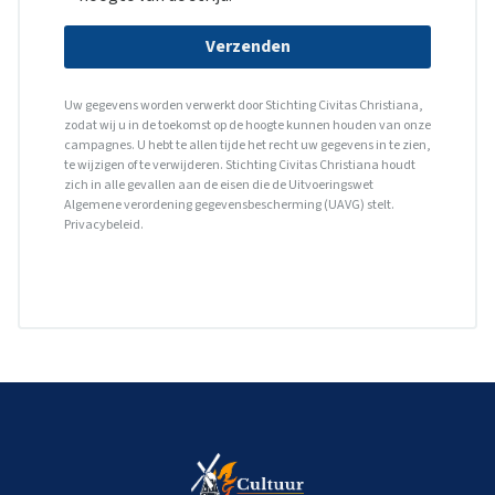
Verzenden
Uw gegevens worden verwerkt door Stichting Civitas Christiana,
zodat wij u in de toekomst op de hoogte kunnen houden van onze
campagnes. U hebt te allen tijde het recht uw gegevens in te zien,
te wijzigen of te verwijderen. Stichting Civitas Christiana houdt
zich in alle gevallen aan de eisen die de Uitvoeringswet
Algemene verordening gegevensbescherming (UAVG) stelt.
Privacybeleid
.