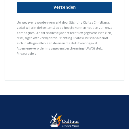
Verzenden
Uw gegevens worden verwerkt door Stichting Civitas Christiana,
zodat wij u in de toekomst op de hoogte kunnen houden van onze
campagnes. U hebt te allen tijde het recht uw gegevens in te zien,
te wijzigen of te verwijderen. Stichting Civitas Christiana houdt
zich in alle gevallen aan de eisen die de Uitvoeringswet
Algemene verordening gegevensbescherming (UAVG) stelt.
Privacybeleid
.