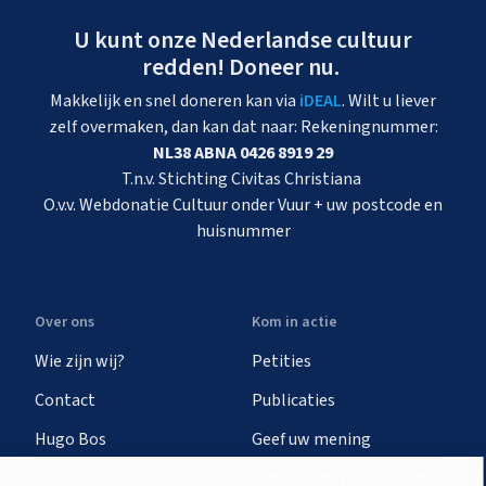
U kunt onze Nederlandse cultuur
redden! Doneer nu.
Makkelijk en snel doneren kan via
iDEAL
. Wilt u liever
zelf overmaken, dan kan dat naar: Rekeningnummer:
NL38 ABNA 0426 8919 29
T.n.v. Stichting Civitas Christiana
O.v.v. Webdonatie Cultuur onder Vuur + uw postcode en
huisnummer
Over ons
Kom in actie
Wie zijn wij?
Petities
Contact
Publicaties
Hugo Bos
Geef uw mening
Onze successen
Ontvang de nieuwsbrief