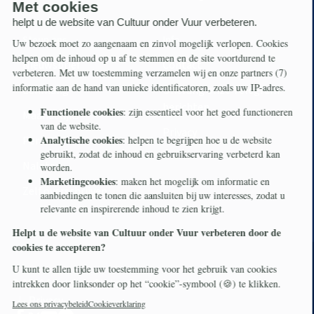
Steun ons
Info
Nieuwsbrief
Contact
Eenmalig
Ontvang onze Telegram-
berichten
Maandelijks
Privacy
Periodiek
Nalaten
Zelf overschrijven
© 2026 Stichting Civitas Christiana
Cookieverklaring
Privacy