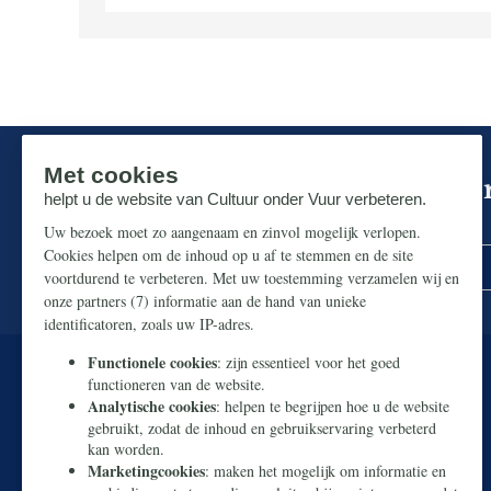
Mis niks in de strijd om ons p
Zorg dat u geen enkel belangrijk artikel mist.