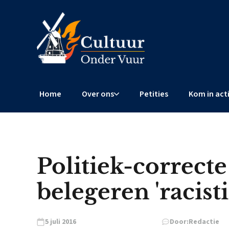
Home
Over ons
Petities
Kom in act
Politiek-correc
belegeren 'racist
5 juli 2016
Door:
Redactie