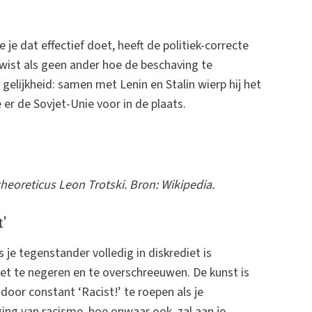
e dat effectief doet, heeft de politiek-correcte
wist als geen ander hoe de beschaving te
gelijkheid: samen met Lenin en Stalin wierp hij het
 er de Sovjet-Unie voor in de plaats.
heoreticus Leon Trotski. Bron: Wikipedia.
'
 je tegenstander volledig in diskrediet is
et te negeren en te overschreeuwen. De kunst is
oor constant ‘Racist!’ te roepen als je
ging van racisme, hoe onwaar ook, zal aan je