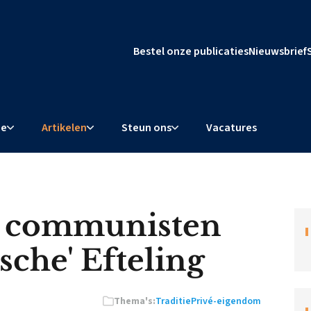
Bestel onze publicaties
Nieuwsbrief
ie
Artikelen
Steun ons
Vacatures
te communisten
ische' Efteling
Thema's:
Traditie
Privé-eigendom