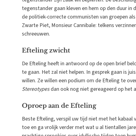
tegenstander gaan kleven en hem op den duur in d
de politiek-correcte communisten van groepen al
Zwarte Piet, Monsieur Cannibale: telkens verzinne
schreeuwen.
Efteling zwicht
De Efteling heeft in antwoord op de open brief be
te gaan. Het zal niet helpen. In gesprek gaan is ju
willen. Ze willen een podium om de Efteling te ov
Stereotypes
dan ook nog niet gereageerd op het 
Oproep aan de Efteling
Beste Efteling, verspil uw tijd niet met het kabaal
toe en ga vrolijk verder met wat u al tientallen j
prachtige sprookjes over idyllische tijden toen h