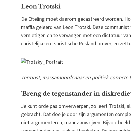
Leon Trotski
De Efteling moet daarom gecastreerd worden. Hoe j
maffia geleerd van Leon Trotski. Deze communist 
vernietigen en te vervangen met een dictatuur van 
christelijke en tsaristische Rusland omver, en zette
Terrorist, massamoordenaar en politiek-correcte t
'Breng de tegenstander in diskrediet
Je kunt orde pas omverwerpen, zo leert Trotski, als
gebracht. Dat doe je door zijn argumenten comple
niet argumenteren, maar aanwrijven. Bijvoorbeeld d
tegenstander zijn zaak wil bepleiten. De beschuldi