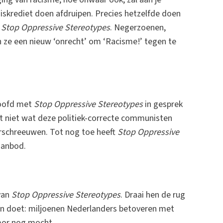
iskrediet doen afdruipen. Precies hetzelfde doen
s
Stop Oppressive Stereotypes
. Negerzoenen,
n ze een nieuw ‘onrecht’ om ‘Racisme!’ tegen te
loofd met
Stop Oppressive Stereotypes
in gesprek
ist niet wat deze politiek-correcte communisten
erschreeuwen. Tot nog toe heeft
Stop Oppressive
aanbod.
 van
Stop Oppressive Stereotypes
. Draai hen de rug
aren doet: miljoenen Nederlanders betoveren met
umor nog mocht.