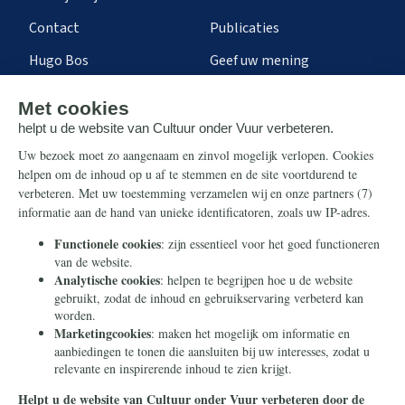
Contact
Publicaties
Hugo Bos
Geef uw mening
Onze successen
Ontvang de nieuwsbrief
Steun ons
Info
Nieuwsbrief
Contact
Eenmalig
Ontvang onze Telegram-
berichten
Maandelijks
Privacy
Periodiek
Nalaten
Zelf overschrijven