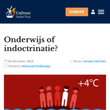
DONEER
Onderwijs of
indoctrinatie?
10 oktober 2019
Door:
Jeroen Hetzler
Thema's:
Klimaat
Onderwijs